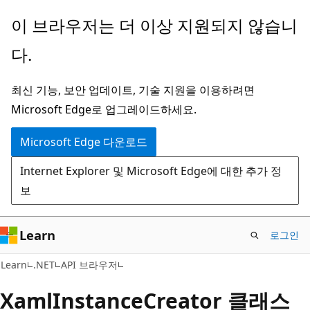
주
페
이 브라우저는 더 이상 지원되지 않습니
요
이
다.
콘
지
텐
내
최신 기능, 보안 업데이트, 기술 지원을 이용하려면
츠
탐
Microsoft Edge로 업그레이드하세요.
로
색
건
으
Microsoft Edge 다운로드
너
로
Internet Explorer 및 Microsoft Edge에 대한 추가 정
뛰
건
보
기
너
뛰
기
Learn
로그인
C#
Learn
.NET
API 브라우저
Xaml
Instance
Creator 클래스