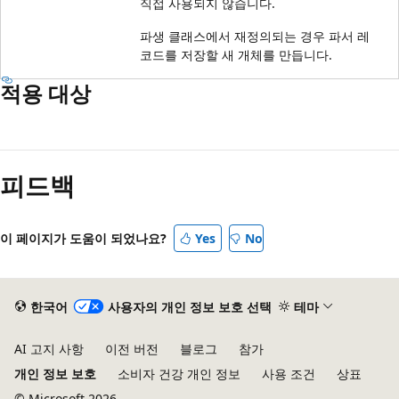
직접 사용되지 않습니다.
파생 클래스에서 재정의되는 경우 파서 레
코드를 저장할 새 개체를 만듭니다.
적용 대상
읽
기
피드백
모
드
사
이 페이지가 도움이 되었나요?
Yes
No
용
안
함
한국어
사용자의 개인 정보 보호 선택
테마
AI 고지 사항
이전 버전
블로그
참가
개인 정보 보호
소비자 건강 개인 정보
사용 조건
상표
© Microsoft 2026