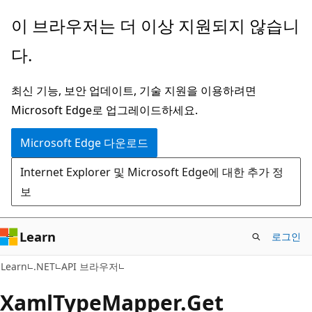
주
페
이 브라우저는 더 이상 지원되지 않습니
요
이
다.
콘
지
텐
내
최신 기능, 보안 업데이트, 기술 지원을 이용하려면
츠
탐
Microsoft Edge로 업그레이드하세요.
로
색
건
으
Microsoft Edge 다운로드
너
로
Internet Explorer 및 Microsoft Edge에 대한 추가 정
뛰
건
보
기
너
뛰
기
Learn
로그인
C#
Learn
.NET
API 브라우저
Xaml
Type
Mapper.
Get