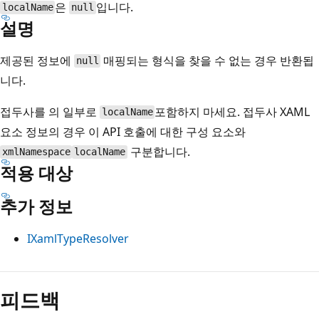
은
입니다.
localName
null
설명
제공된 정보에
매핑되는 형식을 찾을 수 없는 경우 반환됩
null
니다.
접두사를 의 일부로
포함하지 마세요. 접두사 XAML
localName
요소 정보의 경우 이 API 호출에 대한 구성 요소와
구분합니다.
xmlNamespace
localName
적용 대상
추가 정보
IXamlTypeResolver
읽
기
피드백
모