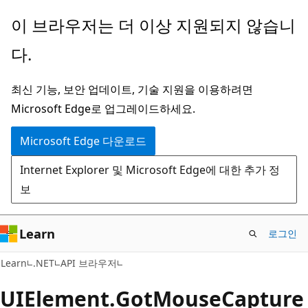
주
페
이 브라우저는 더 이상 지원되지 않습니
요
이
다.
콘
지
텐
내
최신 기능, 보안 업데이트, 기술 지원을 이용하려면
츠
탐
Microsoft Edge로 업그레이드하세요.
로
색
건
으
Microsoft Edge 다운로드
너
로
Internet Explorer 및 Microsoft Edge에 대한 추가 정
뛰
건
보
기
너
뛰
기
Learn
로그인
C#
Learn
.NET
API 브라우저
UIElement.
Got
Mouse
Capture