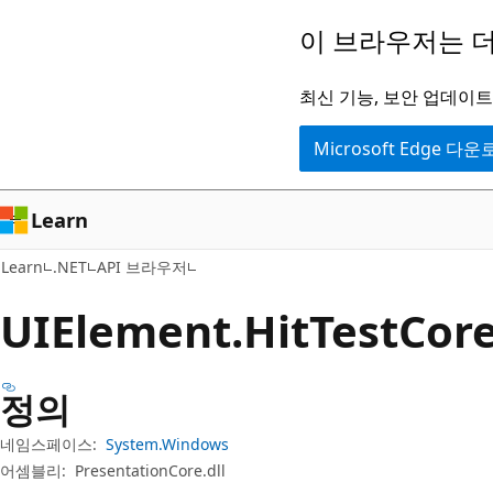
주
페
이 브라우저는 더
요
이
콘
지
최신 기능, 보안 업데이트,
텐
내
Microsoft Edge 다
츠
탐
로
색
건
으
Learn
너
로
Learn
.NET
API 브라우저
뛰
건
기
너
UIElement.
Hit
Test
Cor
뛰
기
정의
네임스페이스:
System.Windows
어셈블리:
PresentationCore.dll