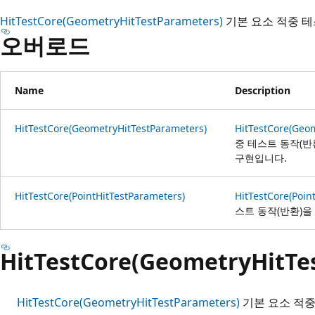
HitTestCore(GeometryHitTestParameters)
기본 요소 적중 
오버로드
Name
Description
HitTestCore(GeometryHitTestParameters)
HitTestCore(Geo
중 테스트 동작(반
구현입니다.
HitTestCore(PointHitTestParameters)
HitTestCore(Poin
스트 동작(반환)을
HitTestCore(GeometryHitTe
HitTestCore(GeometryHitTestParameters)
기본 요소 적중