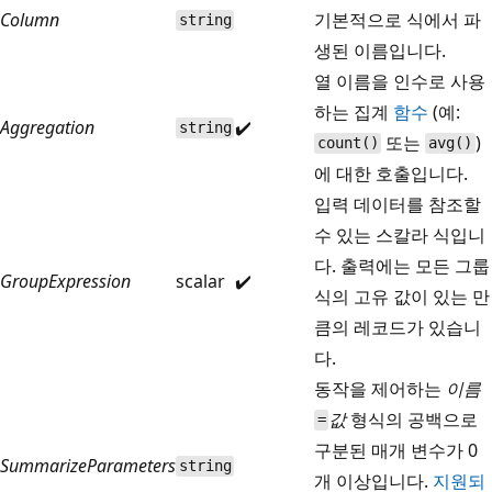
Column
기본적으로 식에서 파
string
생된 이름입니다.
열 이름을 인수로 사용
하는 집계
함수
(예:
Aggregation
✔️
string
또는
)
count()
avg()
에 대한 호출입니다.
입력 데이터를 참조할
수 있는 스칼라 식입니
다. 출력에는 모든 그룹
GroupExpression
scalar
✔️
식의 고유 값이 있는 만
큼의 레코드가 있습니
다.
동작을 제어하는
이름
값
형식의 공백으로
=
구분된 매개 변수가 0
SummarizeParameters
string
개 이상입니다.
지원되