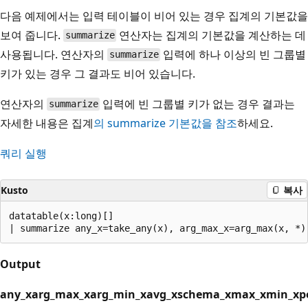
다음 예제에서는 입력 테이블이 비어 있는 경우 집계의 기본값을
보여 줍니다.
연산자는 집계의 기본값을 계산하는 데
summarize
사용됩니다. 연산자의
입력에 하나 이상의 빈 그룹별
summarize
키가 있는 경우 그 결과도 비어 있습니다.
연산자의
입력에 빈 그룹별 키가 없는 경우 결과는
summarize
자세한 내용은 집계
의
summarize
기본값을 참조
하세요.
쿼리 실행
Kusto
복사
datatable(x:long)[]

Output
any_x
arg_max_x
arg_min_x
avg_x
schema_x
max_x
min_x
p