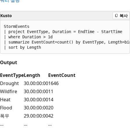
Kusto
복사
StormEvents

| project EventType, Duration = EndTime - StartTime

| where Duration > 1d

| summarize EventCount=count() by EventType, Length=bin
Output
EventType
Length
EventCount
Drought
30.00:00:00
1646
Wildfire
30.00:00:00
11
Heat
30.00:00:00
14
Flood
30.00:00:00
20
폭우
29.00:00:00
42
...
...
...