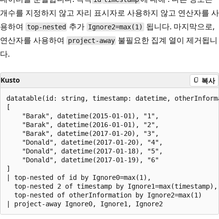
개수를 지정하지 않고 자리 표시자로 사용하지 않고 연산자를 사
용하여
추가
됩니다. 마지막으로,
top-nested
Ignore2=max(1)
연산자를 사용하여
불필요한 집계 열이 제거됩니
project-away
다.
Kusto
복사
datatable(id: string, timestamp: datetime, otherInform
[

    "Barak", datetime(2015-01-01), "1",

    "Barak", datetime(2016-01-01), "2",

    "Barak", datetime(2017-01-20), "3",

    "Donald", datetime(2017-01-20), "4",

    "Donald", datetime(2017-01-18), "5",

    "Donald", datetime(2017-01-19), "6"

]

| top-nested of id by Ignore0=max(1),                 
  top-nested 2 of timestamp by Ignore1=max(timestamp),
  top-nested of otherInformation by Ignore2=max(1)    