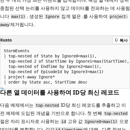
한 두 개의 가장 최근 이벤트를 검색합니다. 특정 열 내에서 상위
중첩된 선택 논리를 사용하지 않고 데이터를 전파하는 데 사용됩
니다
. 생성된
집계 열은 .를 사용하여
max(1)
Ignore
project-
제거됩니다.
away
Kusto
복사
StormEvents

| top-nested of State by Ignore0=max(1),              
  top-nested 2 of StartTime by Ignore1=max(StartTime),
  top-nested of EndTime by Ignore2=max(1),            
  top-nested of EpisodeId by Ignore3=max(1)           
| project-away Ignore*                                
다른 열 데이터를 사용하여 ID당 최신 레코드
다음 예제에서는
ID당 최신 레코드를 추출하고 이
top-nested
전 예제에 도입된 개념을 기반으로 합니다. 첫 번째
top-nested
절은 자리 표시자로 사용하는
고유 값
으로
id
Ignore0=max(1)
데이터를 분할합니다. 각각
에 대해 . 다른 정보는
id
timestamp