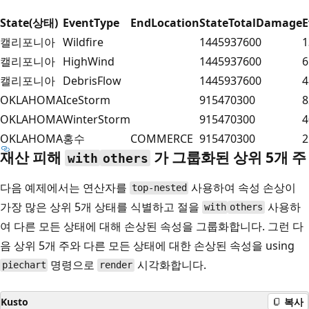
State(상태)
EventType
EndLocation
StateTotalDamage
E
캘리포니아
Wildfire
1445937600
1
캘리포니아
HighWind
1445937600
6
캘리포니아
DebrisFlow
1445937600
4
OKLAHOMA
IceStorm
915470300
8
OKLAHOMA
WinterStorm
915470300
4
OKLAHOMA
홍수
COMMERCE
915470300
2
재산 피해
가 그룹화된 상위 5개 주
with
others
다음 예제에서는 연산자를
사용하여 속성 손상이
top-nested
가장 많은 상위 5개 상태를 식별하고 절을
사용하
with
others
여 다른 모든 상태에 대해 손상된 속성을 그룹화합니다. 그런 다
음 상위 5개 주와 다른 모든 상태에 대한 손상된 속성을 using
명령으로
시각화합니다.
piechart
render
Kusto
복사