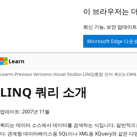
주
이 브라우저는 더
요
콘
최신 기능, 보안 업데이트,
텐
Microsoft Edge 다
츠
로
건
Learn
너
Learn
Previous Versions
Visual Studio
LINQ(통합 언어 쿼리)
C#에
뛰
기
LINQ 쿼리 소개
업데이트: 2007년 11월
쿼리는 데이터 소스에서 데이터를 검색하는 식입니다. 일반적으
다. 관계형 데이터베이스용 SQL이나 XML용 XQuery와 같은 