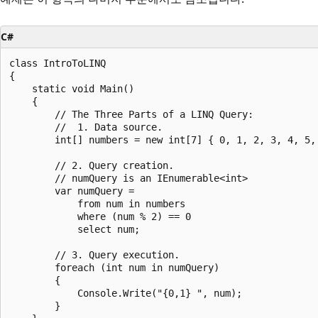
C#
class IntroToLINQ

{        

    static void Main()

    {

        // The Three Parts of a LINQ Query:

        //  1. Data source.

        int[] numbers = new int[7] { 0, 1, 2, 3, 4, 5, 
        // 2. Query creation.

        // numQuery is an IEnumerable<int>

        var numQuery =

            from num in numbers

            where (num % 2) == 0

            select num;

        // 3. Query execution.

        foreach (int num in numQuery)

        {

            Console.Write("{0,1} ", num);

        }
