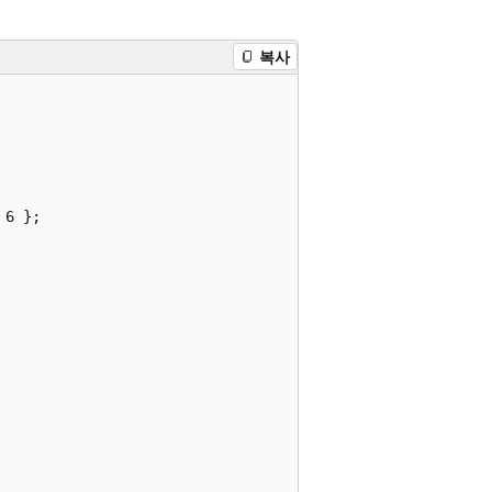
복사
6 };
