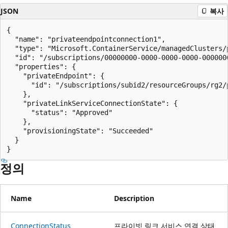
JSON
복사
{

  "name": "privateendpointconnection1",

  "type": "Microsoft.ContainerService/managedClusters/p
  "id": "/subscriptions/00000000-0000-0000-0000-000000
  "properties": {

    "privateEndpoint": {

      "id": "/subscriptions/subid2/resourceGroups/rg2/
    },

    "privateLinkServiceConnectionState": {

      "status": "Approved"

    },

    "provisioningState": "Succeeded"

  }

}
정의
Name
Description
Connection
Status
프라이빗 링크 서비스 연결 상태