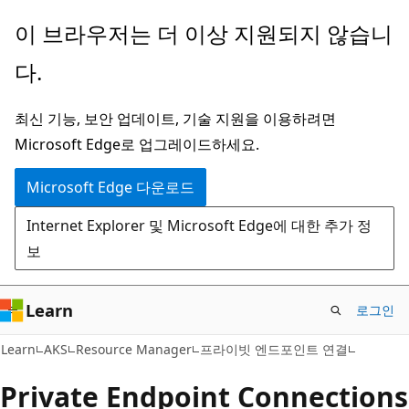
주
페
이 브라우저는 더 이상 지원되지 않습니
요
이
다.
콘
지
텐
내
최신 기능, 보안 업데이트, 기술 지원을 이용하려면
츠
탐
Microsoft Edge로 업그레이드하세요.
로
색
건
으
Microsoft Edge 다운로드
너
로
Internet Explorer 및 Microsoft Edge에 대한 추가 정
뛰
건
보
기
너
뛰
기
Learn
로그인
Learn
AKS
Resource Manager
프라이빗 엔드포인트 연결
Private Endpoint Connections