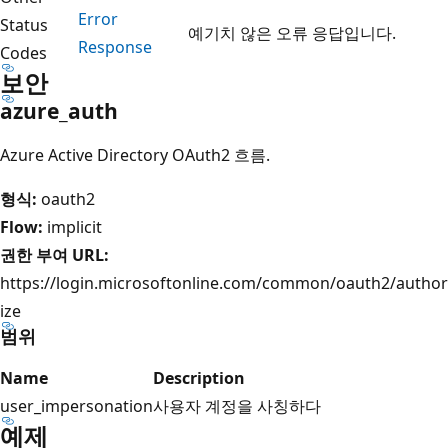
Error
Status
예기치 않은 오류 응답입니다.
Response
Codes
보안
azure_auth
Azure Active Directory OAuth2 흐름.
형식:
oauth2
Flow:
implicit
권한 부여 URL:
https://login.microsoftonline.com/common/oauth2/author
ize
범위
Name
Description
user_impersonation
사용자 계정을 사칭하다
예제