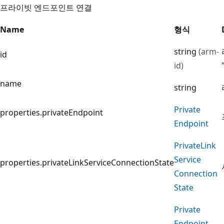
프라이빗 엔드포인트 연결
Name
형식
string
(arm-
id
id)
name
string
Private
properties.privateEndpoint
Endpoint
Private
Link
Service
properties.privateLinkServiceConnectionState
Connection
State
Private
Endpoint