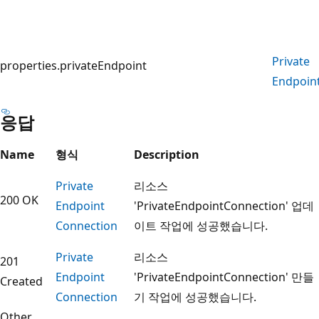
Private
properties.privateEndpoint
Endpoin
응답
Name
형식
Description
Private
리소스
200 OK
Endpoint
'PrivateEndpointConnection' 업데
Connection
이트 작업에 성공했습니다.
Private
리소스
201
Endpoint
'PrivateEndpointConnection' 만들
Created
Connection
기 작업에 성공했습니다.
Other