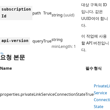
대상 구독의 ID
subscription
입니다. 값은
path
True
string
(uuid)
Id
UUID여야 합니
다.
이 작업에 사용
string
api-version
query
True
할 API 버전입니
minLength: 1
다.
요청 본문
Name
필수
형식
Private
L
Service
properties.privateLinkServiceConnectionState
True
Connect
State