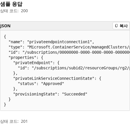
샘플 응답
상태 코드:
200
JSON
복사
{

  "name": "privateendpointconnection1",

  "type": "Microsoft.ContainerService/managedClusters/p
  "id": "/subscriptions/00000000-0000-0000-0000-000000
  "properties": {

    "privateEndpoint": {

      "id": "/subscriptions/subid2/resourceGroups/rg2/
    },

    "privateLinkServiceConnectionState": {

      "status": "Approved"

    },

    "provisioningState": "Succeeded"

  }

}
상태 코드:
201