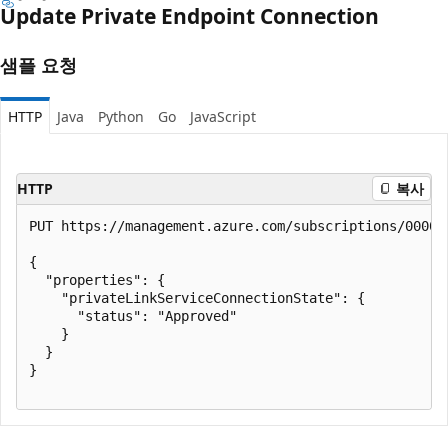
Update Private Endpoint Connection
샘플 요청
HTTP
Java
Python
Go
JavaScript
HTTP
복사
PUT https://management.azure.com/subscriptions/00000
{

  "properties": {

    "privateLinkServiceConnectionState": {

      "status": "Approved"

    }

  }

}
