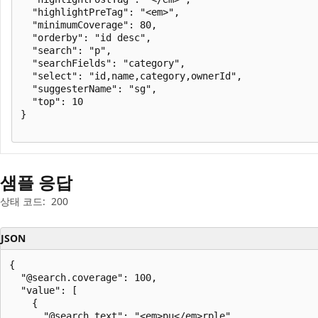
  "highlightPreTag": "<em>",

  "minimumCoverage": 80,

  "orderby": "id desc",

  "search": "p",

  "searchFields": "category",

  "select": "id,name,category,ownerId",

  "suggesterName": "sg",

  "top": 10

}

샘플 응답
상태 코드:
200
JSON
{

  "@search.coverage": 100,

  "value": [

    {

      "@search.text": "<em>pu</em>rple",
