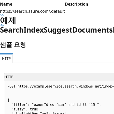
Name
Description
https://search.azure.com/.default
예제
Search
Index
Suggest
Documents
샘플 요청
HTTP
HTTP
POST https://exampleservice.search.windows.net/index
{

  "filter": "ownerId eq 'sam' and id lt '15'",

  "fuzzy": true,

  "highlightPostTag": "</em>",
