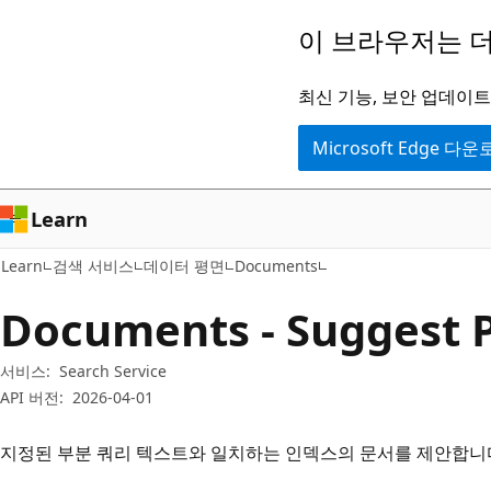
주
페
이 브라우저는 더
요
이
콘
지
최신 기능, 보안 업데이트,
텐
내
Microsoft Edge 다
츠
탐
로
색
건
으
Learn
너
로
Learn
검색 서비스
데이터 평면
Documents
뛰
건
기
너
Documents - Suggest 
뛰
기
서비스:
Search Service
API 버전:
2026-04-01
지정된 부분 쿼리 텍스트와 일치하는 인덱스의 문서를 제안합니