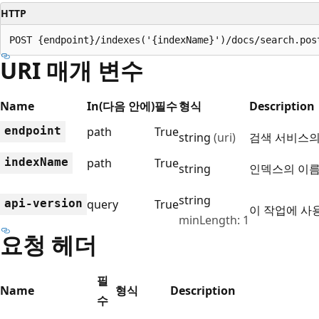
HTTP
POST {endpoint}/indexes('{indexName}')/docs/search.pos
URI 매개 변수
Name
In(다음 안에)
필수
형식
Description
endpoint
path
True
string
(uri)
검색 서비스의
index
Name
path
True
string
인덱스의 이름
string
api-version
query
True
이 작업에 사용
minLength: 1
요청 헤더
필
Name
형식
Description
수