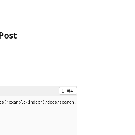
Post
복사
es('example-index')/docs/search.post.suggest?api-version=