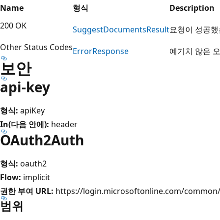
Name
형식
Description
200 OK
Suggest
Documents
Result
요청이 성공했
Other Status Codes
Error
Response
예기치 않은 
보안
api-key
형식:
apiKey
In(다음 안에):
header
OAuth2Auth
형식:
oauth2
Flow:
implicit
권한 부여 URL:
https://login.microsoftonline.com/common/
범위