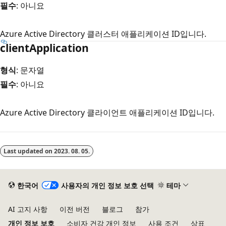
필수
: 아니요
Azure Active Directory 클러스터 애플리케이션 ID입니다.
clientApplication
형식
: 문자열
필수
: 아니요
Azure Active Directory 클라이언트 애플리케이션 ID입니다.
읽
기
Last updated on
2023. 08. 05.
모
드
사
한국어
사용자의 개인 정보 보호 선택
테마
용
AI 고지 사항
이전 버전
블로그
참가
안
개인 정보 보호
소비자 건강 개인 정보
사용 조건
상표
함