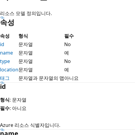
리소스 모델 정의입니다.
속성
속성
형식
필수
id
문자열
No
name
문자열
예
type
문자열
No
location
문자열
예
태그
문자열과 문자열의 맵
아니요
id
형식
: 문자열
필수
: 아니요
Azure 리소스 식별자입니다.
name