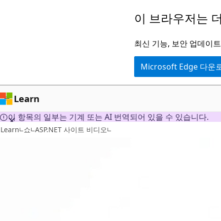
주
이 브라우저는 더
요
콘
최신 기능, 보안 업데이트,
텐
Microsoft Edge 다
츠
로
건
Learn
너
이 항목의 일부는 기계 또는 AI 번역되어 있을 수 있습니다.
뛰
Learn
쇼
ASP.NET 사이트 비디오
기