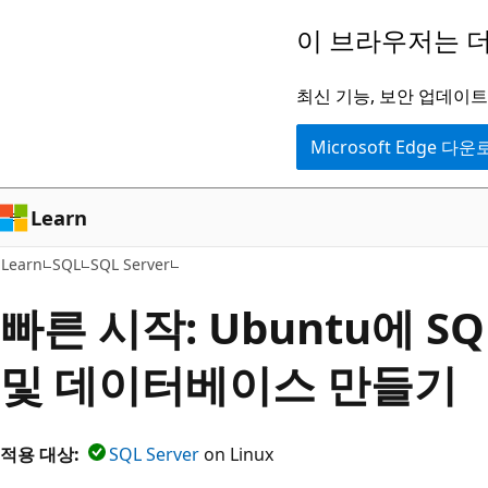
주
이 브라우저는 더
요
콘
최신 기능, 보안 업데이트,
텐
Microsoft Edge 다
츠
로
건
Learn
너
Learn
SQL
SQL Server
뛰
기
빠른 시작: Ubuntu에 SQ
및 데이터베이스 만들기
적용 대상:
SQL Server
on Linux