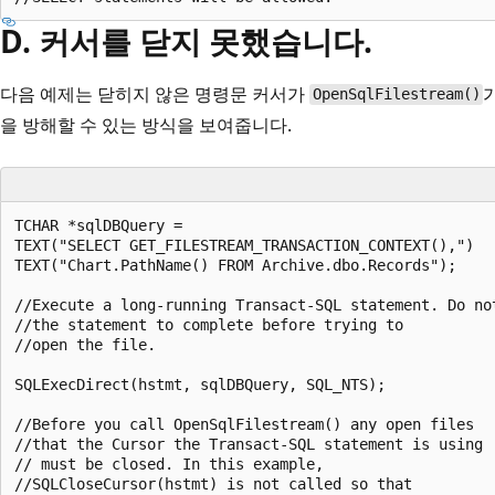
D. 커서를 닫지 못했습니다.
다음 예제는 닫히지 않은 명령문 커서가
OpenSqlFilestream()
을 방해할 수 있는 방식을 보여줍니다.
TCHAR *sqlDBQuery =  

TEXT("SELECT GET_FILESTREAM_TRANSACTION_CONTEXT(),")  

TEXT("Chart.PathName() FROM Archive.dbo.Records");  

//Execute a long-running Transact-SQL statement. Do not
//the statement to complete before trying to  

//open the file.  

SQLExecDirect(hstmt, sqlDBQuery, SQL_NTS);  

//Before you call OpenSqlFilestream() any open files  

//that the Cursor the Transact-SQL statement is using  
// must be closed. In this example,  

//SQLCloseCursor(hstmt) is not called so that  
