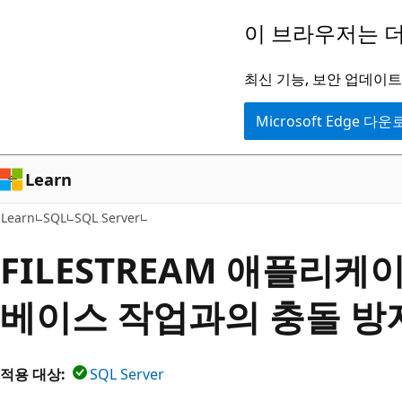
주
이 브라우저는 더
요
콘
최신 기능, 보안 업데이트,
텐
Microsoft Edge 다
츠
로
건
Learn
너
Learn
SQL
SQL Server
뛰
기
FILESTREAM 애플리
베이스 작업과의 충돌 방
적용 대상:
SQL Server