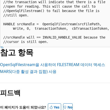
//the transaction will indicate that there is a file  

//open for reading. This will cause the call to  

//OpenSqlFilestream() to fail because the file is  

//still open.  

HANDLE srcHandle =  OpenSqlFilestream(srcFilePath,  

     Write, 0,  transactionToken,  cbTransactionToken, 
//srcHandle will == INVALID_HANDLE_VALUE because the  

참고 항목
OpenSqlFilestream을 사용하여 FILESTREAM 데이터 액세스
MARS(다중 활성 결과 집합) 사용
피드백
이 페이지가 도움이 되었나요?
Yes
No