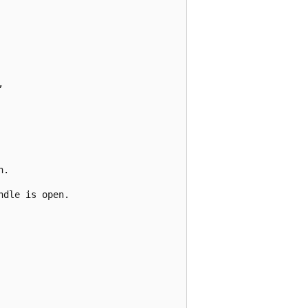
  

.  

dle is open.  
