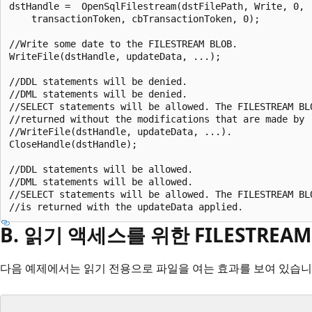
dstHandle =  OpenSqlFilestream(dstFilePath, Write, 0,  
    transactionToken, cbTransactionToken, 0);  

//Write some date to the FILESTREAM BLOB.  

WriteFile(dstHandle, updateData, ...);  

//DDL statements will be denied.  

//DML statements will be denied.  

//SELECT statements will be allowed. The FILESTREAM BLO
//returned without the modifications that are made by  
//WriteFile(dstHandle, updateData, ...).  

CloseHandle(dstHandle);  

//DDL statements will be allowed.  

//DML statements will be allowed.  

//SELECT statements will be allowed. The FILESTREAM BLO
B. 읽기 액세스를 위한 FILESTREAM
다음 예제에서는 읽기 전용으로 파일을 여는 효과를 보여 있습니