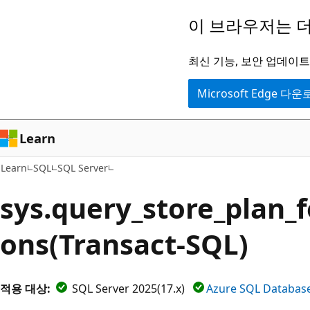
주
이 브라우저는 더
요
콘
최신 기능, 보안 업데이트,
텐
Microsoft Edge 다
츠
로
건
Learn
너
Learn
SQL
SQL Server
뛰
기
sys.query_store_plan_f
ons(Transact-SQL)
적용 대상:
SQL Server 2025(17.x)
Azure SQL Databas