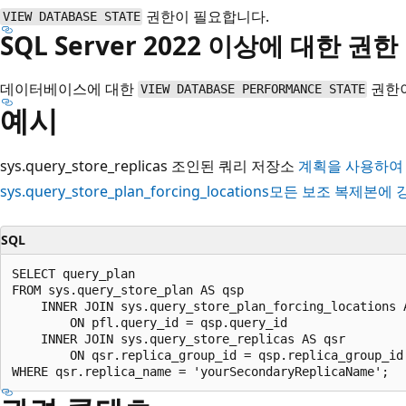
권한이 필요합니다.
VIEW DATABASE STATE
SQL Server 2022 이상에 대한 권한
데이터베이스에 대한
권한이
VIEW DATABASE PERFORMANCE STATE
예시
sys.query_store_replicas 조인된 쿼리 저장소
계획을 사용하여
sys.query_store_plan_forcing_locations
모든 보조 복제본에 
SQL
SELECT query_plan 

FROM sys.query_store_plan AS qsp

    INNER JOIN sys.query_store_plan_forcing_locations A
        ON pfl.query_id = qsp.query_id 

    INNER JOIN sys.query_store_replicas AS qsr

        ON qsr.replica_group_id = qsp.replica_group_id
