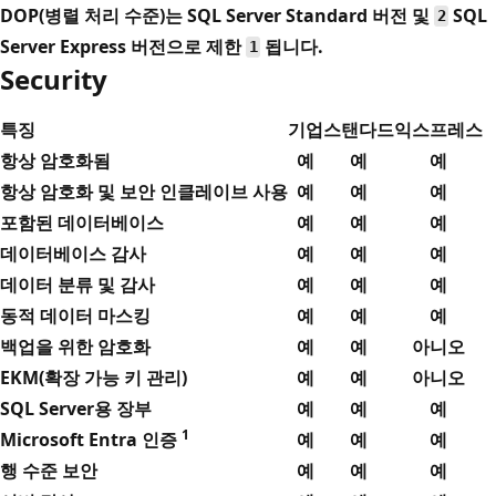
DOP(병렬 처리 수준)는 SQL Server Standard 버전 및
SQL
2
Server Express 버전으로 제한
됩니다.
1
Security
특징
기업
스탠다드
익스프레스
항상 암호화됨
예
예
예
항상 암호화 및 보안 인클레이브 사용
예
예
예
포함된 데이터베이스
예
예
예
데이터베이스 감사
예
예
예
데이터 분류 및 감사
예
예
예
동적 데이터 마스킹
예
예
예
백업을 위한 암호화
예
예
아니오
EKM(확장 가능 키 관리)
예
예
아니오
SQL Server용 장부
예
예
예
1
Microsoft Entra 인증
예
예
예
행 수준 보안
예
예
예