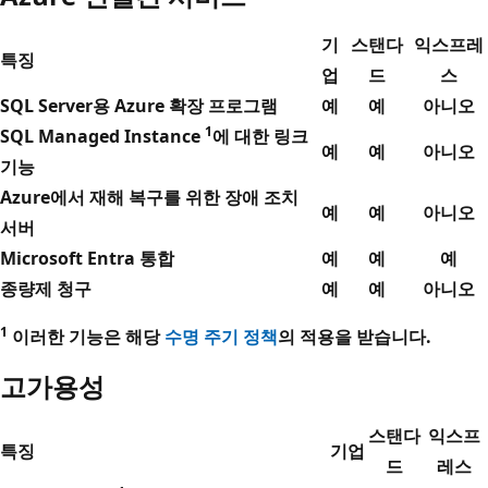
기
스탠다
익스프레
특징
업
드
스
SQL Server용 Azure 확장 프로그램
예
예
아니오
1
SQL Managed Instance
에 대한 링크
예
예
아니오
기능
Azure에서 재해 복구를 위한 장애 조치
예
예
아니오
서버
Microsoft Entra 통합
예
예
예
종량제 청구
예
예
아니오
1
이러한 기능은 해당
수명 주기 정책
의 적용을 받습니다.
고가용성
스탠다
익스프
특징
기업
드
레스