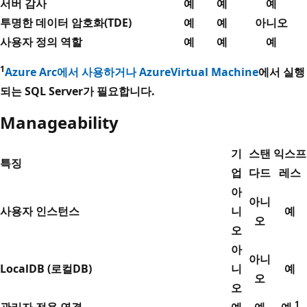
서버 감사
예
예
예
투명한 데이터 암호화(TDE)
예
예
아니오
사용자 정의 역할
예
예
예
1
Azure Arc에서 사용하거나 Azure
Virtual Machine
에서 실행
되는 SQL Server가 필요합니다.
Manageability
기
스탠
익스프
특징
업
다드
레스
아
아니
사용자 인스턴스
니
예
오
오
아
아니
LocalDB (로컬DB)
니
예
오
오
1
관리자 전용 연결
예
예
예