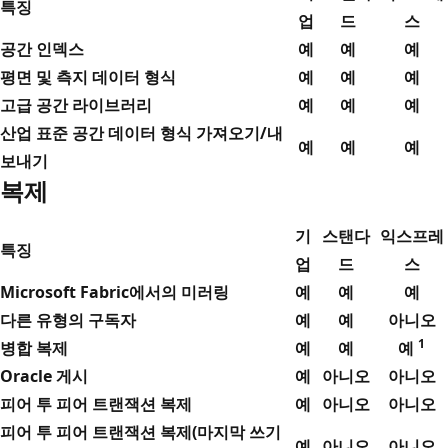
특징
업
드
스
공간 인덱스
예
예
예
평면 및 측지 데이터 형식
예
예
예
고급 공간 라이브러리
예
예
예
산업 표준 공간 데이터 형식 가져오기/내
예
예
예
보내기
복제
기
스탠다
익스프레
특징
업
드
스
Microsoft Fabric에서의 미러링
예
예
예
다른 유형의 구독자
예
예
아니오
1
병합 복제
예
예
예
Oracle 게시
예
아니오
아니오
피어 투 피어 트랜잭션 복제
예
아니오
아니오
피어 투 피어 트랜잭션 복제(마지막 쓰기
예
아니오
아니오