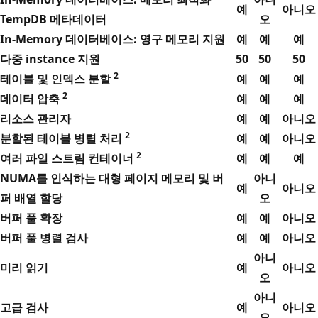
예
아니오
TempDB 메타데이터
오
In-Memory 데이터베이스: 영구 메모리 지원
예
예
예
다중 instance 지원
50
50
50
2
테이블 및 인덱스 분할
예
예
예
2
데이터 압축
예
예
예
리소스 관리자
예
예
아니오
2
분할된 테이블 병렬 처리
예
예
아니오
2
여러 파일 스트림 컨테이너
예
예
예
NUMA를 인식하는 대형 페이지 메모리 및 버
아니
예
아니오
퍼 배열 할당
오
버퍼 풀 확장
예
예
아니오
버퍼 풀 병렬 검사
예
예
아니오
아니
미리 읽기
예
아니오
오
아니
고급 검사
예
아니오
오