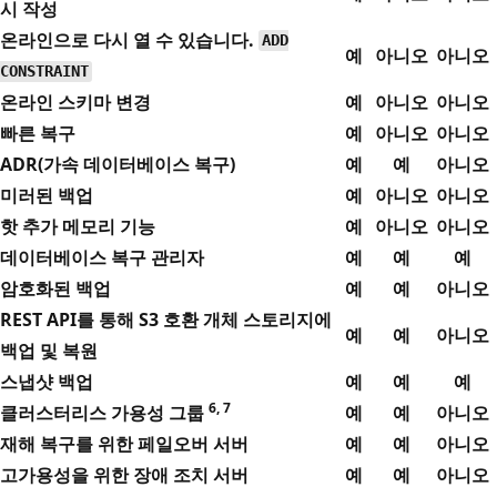
시 작성
온라인으로 다시 열 수 있습니다.
ADD
예
아니오
아니오
CONSTRAINT
온라인 스키마 변경
예
아니오
아니오
빠른 복구
예
아니오
아니오
ADR(가속 데이터베이스 복구)
예
예
아니오
미러된 백업
예
아니오
아니오
핫 추가 메모리 기능
예
아니오
아니오
데이터베이스 복구 관리자
예
예
예
암호화된 백업
예
예
아니오
REST API를 통해 S3 호환 개체 스토리지에
예
예
아니오
백업 및 복원
스냅샷 백업
예
예
예
6, 7
클러스터리스 가용성 그룹
예
예
아니오
재해 복구를 위한 페일오버 서버
예
예
아니오
고가용성을 위한 장애 조치 서버
예
예
아니오