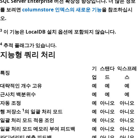
SQL Server Enterprise 버전 확장성 향상입니다. 더 많은 정보
를 보려면
columnstore 인덱스의 새로운 기능
을 참조하십시
오.
3
이 기능은 LocalDB 설치 옵션에 포함되지 않습니다.
4
추적 플래그가 있습니다.
지능형 쿼리 처리
기
스탠다
익스프레
특징
업
드
스
대략적인 개수 고유
예
예
예
근사치 백분위수
예
예
예
자동 조정
예
아니오
아니오
1
행 저장소
의 일괄 처리 모드
예
아니오
아니오
일괄 처리 모드 적응 조인
예
아니오
아니오
일괄 처리 모드 메모리 부여 피드백
예
아니오
아니오
카디널리티 예측 피드백
예
아니오
아니오