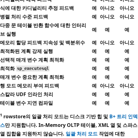
식에 대한 카디널리티 추정 피드백
예
아니오
아니오
병렬 처리 수준 피드백
예
아니오
아니오
다중 문 테이블 반환 함수에 대한 인터리
예
예
예
브 실행
메모리 할당 피드백 지속성 및 백분위수
예
아니오
아니오
최적화된 계획 강제 실행
예
예
예
선택적 매개 변수 계획 최적화
예
예
예
최적화
예
예
예
sp_executesql
매개 변수 중요한 계획 최적화
예
예
예
행 모드 메모리 부여 피드백
예
아니오
아니오
스칼라 UDF 인라인 처리
예
예
예
테이블 변수 지연 컴파일
예
예
예
1
rowstore의 일괄 처리 모드는 디스크 기반 힙 및
B+ 트리 인덱
스
만 지원합니다. In-Memory OLTP 테이블, XML 열 및 스파스
열 집합을 지원하지 않습니다.
일괄 처리 모드
작업에 대한