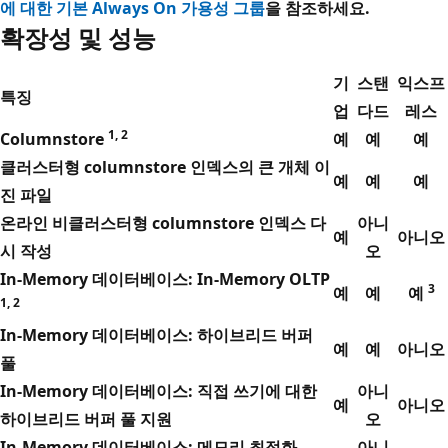
에 대한 기본 Always On 가용성 그룹
을 참조하세요.
확장성 및 성능
기
스탠
익스프
특징
업
다드
레스
1, 2
Columnstore
예
예
예
클러스터형 columnstore 인덱스의 큰 개체 이
예
예
예
진 파일
온라인 비클러스터형 columnstore 인덱스 다
아니
예
아니오
시 작성
오
In-Memory 데이터베이스: In-Memory OLTP
3
예
예
예
1, 2
In-Memory 데이터베이스: 하이브리드 버퍼
예
예
아니오
풀
In-Memory 데이터베이스: 직접 쓰기에 대한
아니
예
아니오
하이브리드 버퍼 풀 지원
오
In-Memory 데이터베이스: 메모리 최적화
아니