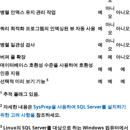
아니
병렬 인덱스 유지 관리 작업
예
아니오
오
아니
쿼리 최적화 프로그램의 인덱싱된 뷰 자동 사용
예
아니오
오
아니
병렬 일관성 검사
예
아니오
오
버퍼 풀 확장
예
예
아니오
데이터베이스 호환성 수준을 사용하여 호환성
예
예
예
인증 지원
5
선택적 미리 보기 기능
예
예
예
1
추적 플래그 있음.
2
자세한 내용은
SysPrep을 사용하여 SQL Server를 설치하기
위한 고려 사항을
참조하세요.
3
Linux의 SQL Server를 대상으로 하는 Windows 컴퓨터에서