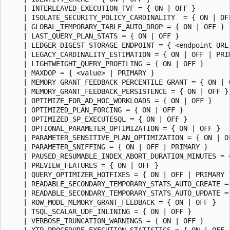
    | INTERLEAVED_EXECUTION_TVF = { ON | OFF }

    | ISOLATE_SECURITY_POLICY_CARDINALITY  = { ON | OFF
    | GLOBAL_TEMPORARY_TABLE_AUTO_DROP = { ON | OFF }

    | LAST_QUERY_PLAN_STATS = { ON | OFF }

    | LEDGER_DIGEST_STORAGE_ENDPOINT = { <endpoint URL 
    | LEGACY_CARDINALITY_ESTIMATION = { ON | OFF | PRIM
    | LIGHTWEIGHT_QUERY_PROFILING = { ON | OFF }

    | MAXDOP = { <value> | PRIMARY }

    | MEMORY_GRANT_FEEDBACK_PERCENTILE_GRANT = { ON | O
    | MEMORY_GRANT_FEEDBACK_PERSISTENCE = { ON | OFF }

    | OPTIMIZE_FOR_AD_HOC_WORKLOADS = { ON | OFF }

    | OPTIMIZED_PLAN_FORCING = { ON | OFF }

    | OPTIMIZED_SP_EXECUTESQL = { ON | OFF }

    | OPTIONAL_PARAMETER_OPTIMIZATION = { ON | OFF }

    | PARAMETER_SENSITIVE_PLAN_OPTIMIZATION = { ON | OF
    | PARAMETER_SNIFFING = { ON | OFF | PRIMARY }

    | PAUSED_RESUMABLE_INDEX_ABORT_DURATION_MINUTES = <
    | PREVIEW_FEATURES = { ON | OFF }

    | QUERY_OPTIMIZER_HOTFIXES = { ON | OFF | PRIMARY }
    | READABLE_SECONDARY_TEMPORARY_STATS_AUTO_CREATE = 
    | READABLE_SECONDARY_TEMPORARY_STATS_AUTO_UPDATE = 
    | ROW_MODE_MEMORY_GRANT_FEEDBACK = { ON | OFF }

    | TSQL_SCALAR_UDF_INLINING = { ON | OFF }

    | VERBOSE_TRUNCATION_WARNINGS = { ON | OFF }

    | XTP_PROCEDURE_EXECUTION_STATISTICS = { ON | OFF }