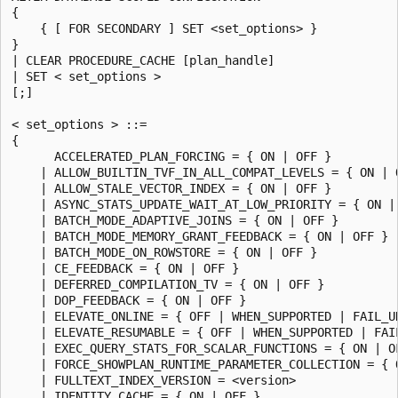
{

    { [ FOR SECONDARY ] SET <set_options> }

}

| CLEAR PROCEDURE_CACHE [plan_handle]

| SET < set_options >

[;]

< set_options > ::=

{

      ACCELERATED_PLAN_FORCING = { ON | OFF }

    | ALLOW_BUILTIN_TVF_IN_ALL_COMPAT_LEVELS = { ON | O
    | ALLOW_STALE_VECTOR_INDEX = { ON | OFF }

    | ASYNC_STATS_UPDATE_WAIT_AT_LOW_PRIORITY = { ON | 
    | BATCH_MODE_ADAPTIVE_JOINS = { ON | OFF }

    | BATCH_MODE_MEMORY_GRANT_FEEDBACK = { ON | OFF }

    | BATCH_MODE_ON_ROWSTORE = { ON | OFF }

    | CE_FEEDBACK = { ON | OFF }

    | DEFERRED_COMPILATION_TV = { ON | OFF }

    | DOP_FEEDBACK = { ON | OFF }

    | ELEVATE_ONLINE = { OFF | WHEN_SUPPORTED | FAIL_UN
    | ELEVATE_RESUMABLE = { OFF | WHEN_SUPPORTED | FAIL
    | EXEC_QUERY_STATS_FOR_SCALAR_FUNCTIONS = { ON | OF
    | FORCE_SHOWPLAN_RUNTIME_PARAMETER_COLLECTION = { O
    | FULLTEXT_INDEX_VERSION = <version>

    | IDENTITY_CACHE = { ON | OFF }
