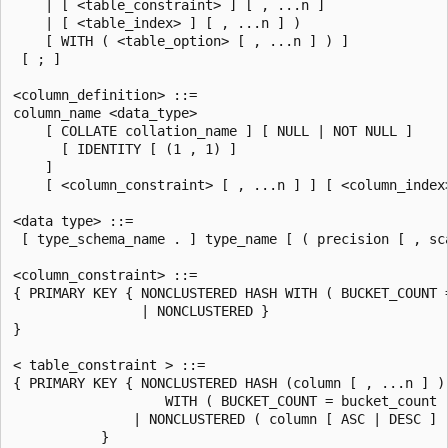
    | [ <table_constraint> ] [ , ...n ]

    | [ <table_index> ] [ , ...n ] )

    [ WITH ( <table_option> [ , ...n ] ) ]

 [ ; ]

<column_definition> ::=

column_name <data_type>

    [ COLLATE collation_name ] [ NULL | NOT NULL ]

      [ IDENTITY [ (1 , 1) ]

    ]

    [ <column_constraint> [ , ...n ] ] [ <column_index>
<data type> ::=

 [ type_schema_name . ] type_name [ ( precision [ , sca
<column_constraint> ::=

{ PRIMARY KEY { NONCLUSTERED HASH WITH ( BUCKET_COUNT =
                | NONCLUSTERED }

}

< table_constraint > ::=

{ PRIMARY KEY { NONCLUSTERED HASH (column [ , ...n ] )

                   WITH ( BUCKET_COUNT = bucket_count )
               | NONCLUSTERED ( column [ ASC | DESC ] [
           }
