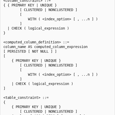
<column_constraint> ::=

{ { PRIMARY KEY | UNIQUE }

        [ CLUSTERED | NONCLUSTERED ]

        [

            WITH ( <index_option> [ , ...n ] )

        ]

  | CHECK ( logical_expression )

}

<computed_column_definition> ::=

column_name AS computed_column_expression

[ PERSISTED [ NOT NULL ] ]

[

    { PRIMARY KEY | UNIQUE }

        [ CLUSTERED | NONCLUSTERED ]

        [

            WITH ( <index_option> [ , ...n ] )

        ]

    | CHECK ( logical_expression )

]

<table_constraint> ::=

{

    { PRIMARY KEY | UNIQUE }

        [ CLUSTERED | NONCLUSTERED ]
