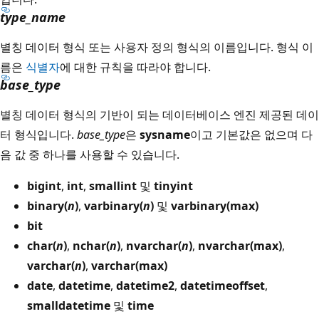
type_name
별칭 데이터 형식 또는 사용자 정의 형식의 이름입니다. 형식 이
름은
식별자
에 대한 규칙을 따라야 합니다.
base_type
별칭 데이터 형식의 기반이 되는 데이터베이스 엔진 제공된 데이
터 형식입니다.
base_type
은
sysname
이고 기본값은 없으며 다
음 값 중 하나를 사용할 수 있습니다.
bigint
,
int
,
smallint
및
tinyint
binary(
n
)
,
varbinary(
n
)
및
varbinary(max)
bit
char(
n
)
,
nchar(
n
)
,
nvarchar(
n
)
,
nvarchar(max)
,
varchar(
n
)
,
varchar(max)
date
,
datetime
,
datetime2
,
datetimeoffset
,
smalldatetime
및
time