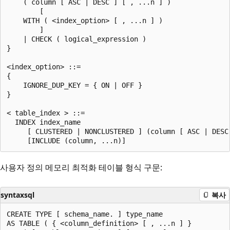
    ( column [ ASC | DESC ] [ , ...n ] )

        [

    WITH ( <index_option> [ , ...n ] )

        ]

    | CHECK ( logical_expression )

}

<index_option> ::=

{

    IGNORE_DUP_KEY = { ON | OFF }

}

< table_index > ::=

  INDEX index_name

     [ CLUSTERED | NONCLUSTERED ] (column [ ASC | DESC 
사용자 정의 메모리 최적화 테이블 형식 구문:
syntaxsql
복사
CREATE TYPE [ schema_name. ] type_name

AS TABLE ( { <column_definition> [ , ...n ] }
