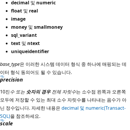
decimal
및
numeric
float
및
real
image
money
및
smallmoney
sql_variant
text
및
ntext
uniqueidentifier
base_type
은 이러한 시스템 데이터 형식 중 하나에 매핑되는 데
이터 형식 동의어도 될 수 있습니다.
precision
10진
수 또는
숫자
의 경우
전체 자릿수
는 소수점 왼쪽과 오른쪽
모두에 저장할 수 있는 최대 소수 자릿수를 나타내는 음수가 아
닌 정수입니다. 자세한 내용은
decimal 및 numeric(Transact-
SQL)
을 참조하세요.
scale