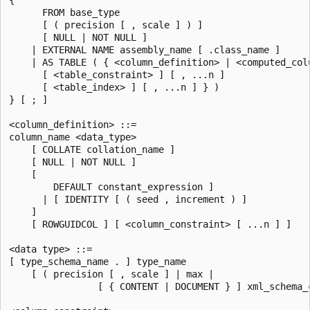
      FROM base_type

      [ ( precision [ , scale ] ) ]

      [ NULL | NOT NULL ]

    | EXTERNAL NAME assembly_name [ .class_name ]

    | AS TABLE ( { <column_definition> | <computed_colu
      [ <table_constraint> ] [ , ...n ]

      [ <table_index> ] [ , ...n ] } )

} [ ; ]

<column_definition> ::=

column_name <data_type>

    [ COLLATE collation_name ]

    [ NULL | NOT NULL ]

    [

        DEFAULT constant_expression ]

      | [ IDENTITY [ ( seed , increment ) ]

    ]

    [ ROWGUIDCOL ] [ <column_constraint> [ ...n ] ]

<data type> ::=

[ type_schema_name . ] type_name

    [ ( precision [ , scale ] | max |

                [ { CONTENT | DOCUMENT } ] xml_schema_c