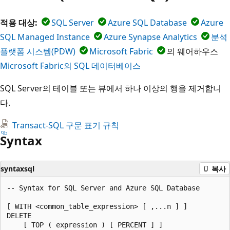
적용 대상:
SQL Server
Azure SQL Database
Azure
SQL Managed Instance
Azure Synapse Analytics
분석
플랫폼 시스템(PDW)
Microsoft Fabric
의 웨어하우스
Microsoft Fabric의 SQL 데이터베이스
SQL Server의 테이블 또는 뷰에서 하나 이상의 행을 제거합니
다.
Transact-SQL 구문 표기 규칙
Syntax
syntaxsql
복사
-- Syntax for SQL Server and Azure SQL Database  

[ WITH <common_table_expression> [ ,...n ] ]  

DELETE   

    [ TOP ( expression ) [ PERCENT ] ]   
