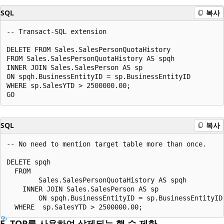
SQL
복사
-- Transact-SQL extension  

DELETE FROM Sales.SalesPersonQuotaHistory   

FROM Sales.SalesPersonQuotaHistory AS spqh  

INNER JOIN Sales.SalesPerson AS sp  

ON spqh.BusinessEntityID = sp.BusinessEntityID  

WHERE sp.SalesYTD > 2500000.00;  

SQL
복사
-- No need to mention target table more than once.  

DELETE spqh  

  FROM  

        Sales.SalesPersonQuotaHistory AS spqh  

    INNER JOIN Sales.SalesPerson AS sp  

        ON spqh.BusinessEntityID = sp.BusinessEntityID 
E. TOP를 사용하여 삭제되는 행 수 제한