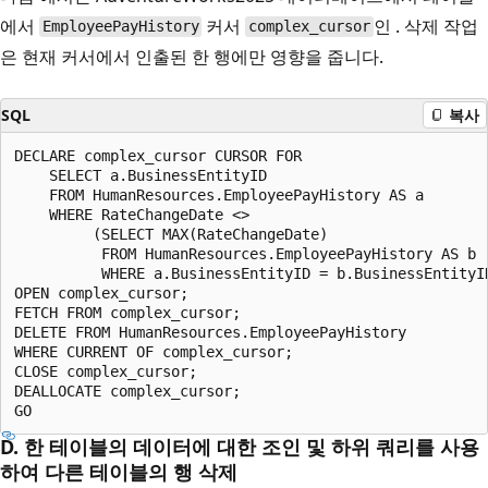
에서
커서
인 . 삭제 작업
EmployeePayHistory
complex_cursor
은 현재 커서에서 인출된 한 행에만 영향을 줍니다.
SQL
복사
DECLARE complex_cursor CURSOR FOR  

    SELECT a.BusinessEntityID  

    FROM HumanResources.EmployeePayHistory AS a  

    WHERE RateChangeDate <>   

         (SELECT MAX(RateChangeDate)  

          FROM HumanResources.EmployeePayHistory AS b  
          WHERE a.BusinessEntityID = b.BusinessEntityID
OPEN complex_cursor;  

FETCH FROM complex_cursor;  

DELETE FROM HumanResources.EmployeePayHistory  

WHERE CURRENT OF complex_cursor;  

CLOSE complex_cursor;  

DEALLOCATE complex_cursor;  

D. 한 테이블의 데이터에 대한 조인 및 하위 쿼리를 사용
하여 다른 테이블의 행 삭제