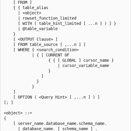
    [ FROM ]   

    { { table_alias  

      | <object>   

      | rowset_function_limited   

      [ WITH ( table_hint_limited [ ...n ] ) ] }   

      | @table_variable  

    }  

    [ <OUTPUT Clause> ]  

    [ FROM table_source [ ,...n ] ]   

    [ WHERE { <search_condition>   

            | { [ CURRENT OF   

                   { { [ GLOBAL ] cursor_name }   

                       | cursor_variable_name   

                   }   

                ]  

              }  

            }   

    ]   

    [ OPTION ( <Query Hint> [ ,...n ] ) ]   

[; ]  

<object> ::=  

{   

    [ server_name.database_name.schema_name.   

      | database_name. [ schema_name ] .   
