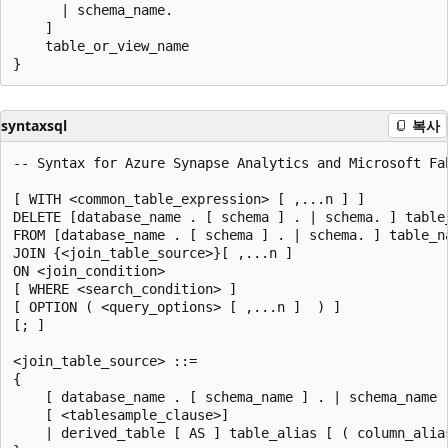
      | schema_name.  

    ]  

    table_or_view_name   

syntaxsql
복사
-- Syntax for Azure Synapse Analytics and Microsoft Fab
[ WITH <common_table_expression> [ ,...n ] ] 

DELETE [database_name . [ schema ] . | schema. ] table_
FROM [database_name . [ schema ] . | schema. ] table_na
JOIN {<join_table_source>}[ ,...n ]  

ON <join_condition>

[ WHERE <search_condition> ]   

[ OPTION ( <query_options> [ ,...n ]  ) ]  

[; ]  

<join_table_source> ::=   

{  

    [ database_name . [ schema_name ] . | schema_name 
    [ <tablesample_clause>]  

    | derived_table [ AS ] table_alias [ ( column_alias