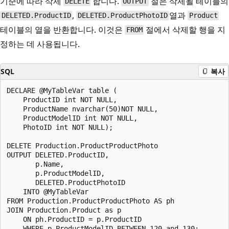
기준에 따라 삭제
합니다.
절은 삭제될 테이블의
DELETE
OUTPUT
,
열과
DELETED.ProductID
DELETED.ProductPhotoID
Product
테이블의 열을 반환합니다. 이것은
절에서 삭제할 행을 지
FROM
정하는 데 사용됩니다.
SQL
복사
DECLARE @MyTableVar table (  

    ProductID int NOT NULL,   

    ProductName nvarchar(50)NOT NULL,  

    ProductModelID int NOT NULL,   

    PhotoID int NOT NULL);  

DELETE Production.ProductProductPhoto  

OUTPUT DELETED.ProductID,  

       p.Name,  

       p.ProductModelID,  

       DELETED.ProductPhotoID  

    INTO @MyTableVar  

FROM Production.ProductProductPhoto AS ph  

JOIN Production.Product as p   

    ON ph.ProductID = p.ProductID   

    WHERE p.ProductModelID BETWEEN 120 and 130;  
