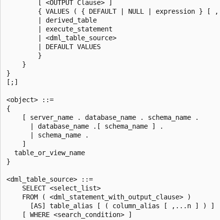
        [ <OUTPUT Clause> ]  

        { VALUES ( { DEFAULT | NULL | expression } [ ,.
        | derived_table   

        | execute_statement  

        | <dml_table_source>  

        | DEFAULT VALUES   

        }  

    }  

}  

[;]  

<object> ::=  

{   

    [ server_name . database_name . schema_name .   

      | database_name .[ schema_name ] .   

      | schema_name .   

    ]  

  table_or_view_name  

}  

<dml_table_source> ::=  

    SELECT <select_list>  

    FROM ( <dml_statement_with_output_clause> )   

      [AS] table_alias [ ( column_alias [ ,...n ] ) ]  
    [ WHERE <search_condition> ]  
