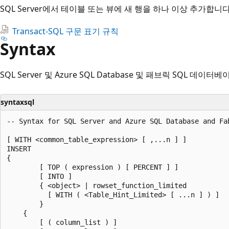
SQL Server에서 테이블 또는 뷰에 새 행을 하나 이상 추가합니
Transact-SQL 구문 표기 규칙
Syntax
SQL Server 및 Azure SQL Database 및 패브릭 SQL 데이
syntaxsql
-- Syntax for SQL Server and Azure SQL Database and Fab
[ WITH <common_table_expression> [ ,...n ] ]  

INSERT   

{  

        [ TOP ( expression ) [ PERCENT ] ]   

        [ INTO ]   

        { <object> | rowset_function_limited   

          [ WITH ( <Table_Hint_Limited> [ ...n ] ) ]  

        }  

    {  

        [ ( column_list ) ]   
