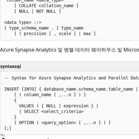
    [ COLLATE collation_name ]  

    [ NULL | NOT NULL ]  

<data type> ::=   

[ type_schema_name . ] type_name   

Azure Synapse Analytics 및 병렬 데이터 웨어하우스 및 Microso
syntaxsql
-- Syntax for Azure Synapse Analytics and Parallel Data
INSERT [INTO] { database_name.schema_name.table_name |
    [ ( column_name [ ,...n ] ) ]  

    {   

      VALUES ( { NULL | expression } )  

      | SELECT <select_criteria>  

    }  

    [ OPTION ( <query_option> [ ,...n ] ) ]  
