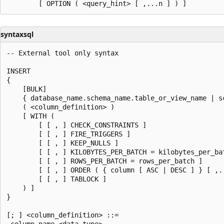
syntaxsql
-- External tool only syntax  

INSERT   

{  

    [BULK]  

    { database_name.schema_name.table_or_view_name | s
    ( <column_definition> )  

    [ WITH (  

        [ [ , ] CHECK_CONSTRAINTS ]  

        [ [ , ] FIRE_TRIGGERS ]  

        [ [ , ] KEEP_NULLS ]  

        [ [ , ] KILOBYTES_PER_BATCH = kilobytes_per_bat
        [ [ , ] ROWS_PER_BATCH = rows_per_batch ]  

        [ [ , ] ORDER ( { column [ ASC | DESC ] } [ ,..
        [ [ , ] TABLOCK ]  

    ) ]  

}  

[; ] <column_definition> ::=  

 column_name <data_type>  
