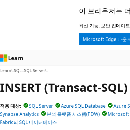
주
이 브라우저는 더
요
콘
최신 기능, 보안 업데이트,
텐
Microsoft Edge 다
츠
로
건
Learn
너
Learn
SQL
SQL Server
뛰
기
INSERT (Transact-SQL)
적용 대상:
SQL Server
Azure SQL Database
Azure 
Synapse Analytics
분석 플랫폼 시스템(PDW)
Microsoft
Fabric의 SQL 데이터베이스