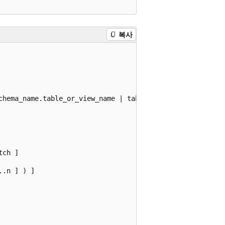
복사
chema_name.table_or_view_name | table_or_view_name }  

ch ]  

.n ] ) ]  
