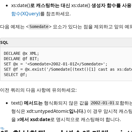
xs:date()
로 캐스팅하는 대신
xs:date()
생성자 함수를 사
함수(XQuery)
를 참조하세요.
다음 예제는 <
> 요소가 있다는 점을 제외하고 앞의 예
Somedate
SQL
DECLARE @x XML;  

DECLARE @f BIT;  

SET @x = '<Somedate>2002-01-01Z</Somedate>';  

SET @f = @x.exist('/Somedate[(text()[1] cast as xs:dat
이전 쿼리의 다음 사항에 유의하세요:
text()
메서드는
형식화되지 않은 값을
포함하는
2002-01-01
형식은 xdt:untypedAtomic
입니다
.) 이 경우 암시적 캐
을 x
에서
xsd:date
로 명시적으로 캐스팅해야 합니다.