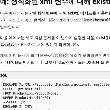
예: 형식화된 xml 변수에 대해 exist
다음 예제에서는 xml
형식 변수에
대해 exist()
메서드를 사용하
키마 네임스페이스 컬렉션 이름인
ManuInstructionsSchemaCol
변수입니다.
다음 예에서는 제조 지침 문서를 이 변수에 할당한 다음,
exist()
>
요소가 문서에 있는지 확인합니다.
Location
제조 지침 문서에
를 가진 @x<
요소가 포함되면 > 변
Location
가 1(True)을 반환합니다. 그렇지 않으면 메서드는 0(False)을
SQL
DECLARE @x XML (Production.ManuInstructionsSchemaCollec
SELECT @x=Instructions  

FROM Production.ProductModel  

WHERE ProductModelID=67;  

--SELECT @x  

DECLARE @f INT;  
