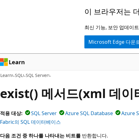
주
이 브라우저는 더
요
콘
최신 기능, 보안 업데이트,
텐
Microsoft Edge 다
츠
로
건
Learn
너
Learn
SQL
SQL Server
뛰
기
exist() 메서드(xml 데
적용 대상:
SQL Server
Azure SQL Database
Azure 
Fabric의 SQL 데이터베이스
다음 조건 중 하나를 나타내는 비트를
반환합니다.