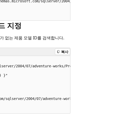
hemas.microsoft.com/sqlserver/2004/07/adventure-works/Pro
서드 지정
소가 없는 제품 모델 ID를 검색합니다.
복사
lserver/2004/07/adventure-works/ProductModelDescription";
 }"   

om/sqlserver/2004/07/adventure-works/ProductModelDescript