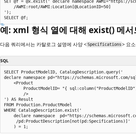
SET @f = @x.exist(' declare namespace AWMI="https://sc
    /AWMI:root/AWMI:Location[@LocationID=50]  

');  

예: xml 형식 열에 대해 exist() 메
다음 쿼리에서는 카탈로그 설명에 사양 <
> 요
Specifications
SQL
SELECT ProductModelID, CatalogDescription.query('  

declare namespace pd="https://schemas.microsoft.com/sq
    <Product   

        ProductModelID= "{ sql:column("ProductModelID")
        />  

') AS Result  

FROM Production.ProductModel  

WHERE CatalogDescription.exist('  

    declare namespace  pd="https://schemas.microsoft.c
     /pd:ProductDescription[not(pd:Specifications)]'  
