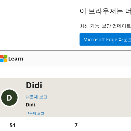
주
이 브라우저는 더
요
콘
최신 기능, 보안 업데이트,
텐
Microsoft Edge 다
츠
로
건
Learn
너
뛰
기
Didi
문제 보고
Didi
문제 보고
51
7