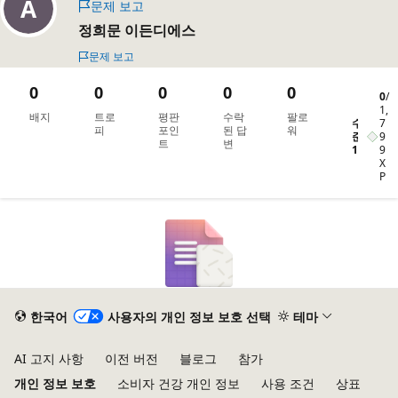
문제 보고
정희문 이든디에스
문제 보고
0
0
0
0
0
0
/
1,
배지
트로
평판
수락
팔로
수
7
피
포인
된 답
워
준
9
트
변
1
9
X
P
한국어
사용자의 개인 정보 보호 선택
테마
AI 고지 사항
이전 버전
블로그
참가
개인 정보 보호
소비자 건강 개인 정보
사용 조건
상표