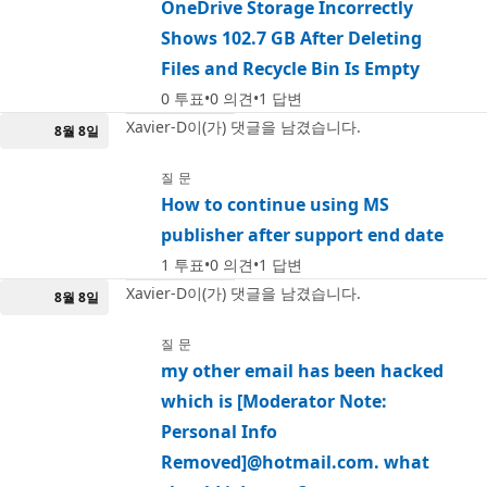
OneDrive Storage Incorrectly
Shows 102.7 GB After Deleting
Files and Recycle Bin Is Empty
0
투표
0
의견
1
답변
Xavier-D이(가) 댓글을 남겼습니다.
8월 8일
질문
How to continue using MS
publisher after support end date
1
투표
0
의견
1
답변
Xavier-D이(가) 댓글을 남겼습니다.
8월 8일
질문
my other email has been hacked
which is [Moderator Note:
Personal Info
Removed]@hotmail.com. what