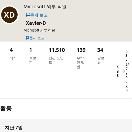
Microsoft 외부 직원
문제 보고
Xavier-D
Microsoft 외부 직원
문제 보고
4
1
11,510
139
34
5,
3
배지
트로
평판 포인
수락
팔로
7
피
트
된 답
워
5
/
수
변
7,
준
9
3
9
9
X
P
활동
지난 7일