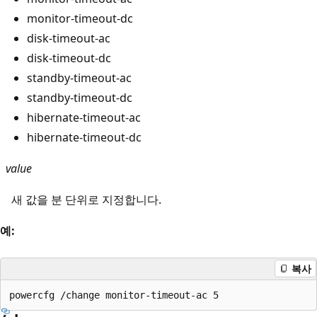
monitor-timeout-dc
disk-timeout-ac
disk-timeout-dc
standby-timeout-ac
standby-timeout-dc
hibernate-timeout-ac
hibernate-timeout-dc
value
새 값을 분 단위로 지정합니다.
예:
복사