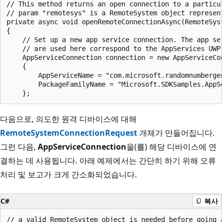
// This method returns an open connection to a particu
// param "remotesys" is a RemoteSystem object represent
private async void openRemoteConnectionAsync(RemoteSyst
{

    // Set up a new app service connection. The app se
    // are used here correspond to the AppServices UWP 
    AppServiceConnection connection = new AppServiceCon
    {

        AppServiceName = "com.microsoft.randomnumbergen
        PackageFamilyName = "Microsoft.SDKSamples.AppSe
다음으로, 의도한 원격 디바이스에 대해
RemoteSystemConnectionRequest
개체가 만들어집니다.
그런 다음,
AppServiceConnection
을(를) 해당 디바이스에 연
결하는 데 사용됩니다. 아래 예제에서는 간단히 하기 위해 오류
처리 및 보고가 크게 간소화되었습니다.
C#
복사
// a valid RemoteSystem object is needed before going a