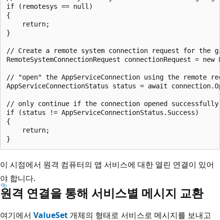
if (remotesys == null)

{

    return;

}

// Create a remote system connection request for the gi
RemoteSystemConnectionRequest connectionRequest = new 
// "open" the AppServiceConnection using the remote req
AppServiceConnectionStatus status = await connection.O
// only continue if the connection opened successfully

if (status != AppServiceConnectionStatus.Success)

{

    return;

이 시점에서 원격 컴퓨터의 앱 서비스에 대한 열린 연결이 있어
야 합니다.
원격 연결을 통해 서비스별 메시지 교환
여기에서
ValueSet
개체의 형태로 서비스로 메시지를 보내고