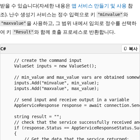
받을 수 있습니다(자세한 내용은
앱 서비스 만들기 및 사용
참
조). 난수 생성기 서비스는 정수 입력으로 키
와
"minvalue"
을 사용하고, 그 범위 내에서 임의로 정수를 선택하
"maxvalue"
여 키
와 함께 호출 프로세스로 반환합니다.
"Result"
C#
복사
    // create the command input

    ValueSet inputs = new ValueSet();

    // min_value and max_value vars are obtained somewh
    inputs.Add("minvalue", min_value);

    inputs.Add("maxvalue", max_value);

    // send input and receive output in a variable

    AppServiceResponse response = await connection.Send
    string result = "";

    // check that the service successfully received and
    if (response.Status == AppServiceResponseStatus.Suc
    {

        // Get the data that the service returned:
