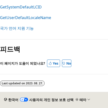
GetSystemDefaultLCID
GetUserDefaultLocaleName
국가 언어 지원 기능
읽
기
피드백
모
드
사
이 페이지가 도움이 되었나요?
Yes
No
용
안
함
Last updated on
2023. 08. 27.
한국어
사용자의 개인 정보 보호 선택
테마