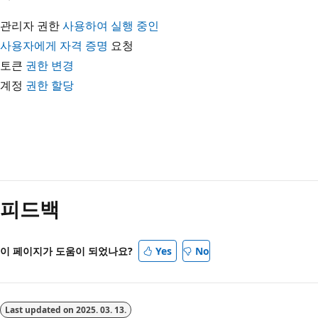
관리자 권한
사용하여 실행 중인
사용자에게 자격 증명
요청
토큰
권한 변경
계정
권한 할당
읽
기
피드백
모
드
사
이 페이지가 도움이 되었나요?
Yes
No
용
안
함
Last updated on
2025. 03. 13.