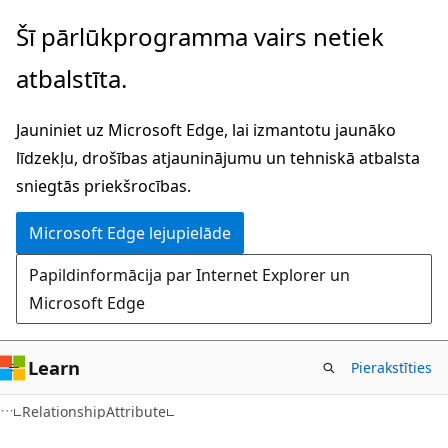
Pāriet
Pāriet
Šī pārlūkprogramma vairs netiek
uz
uz
atbalstīta.
galveno
lapas
saturu
navigāciju
Jauniniet uz Microsoft Edge, lai izmantotu jaunāko
līdzekļu, drošības atjauninājumu un tehniskā atbalsta
sniegtās priekšrocības.
Microsoft Edge lejupielāde
Papildinformācija par Internet Explorer un
Microsoft Edge
Learn
Pierakstīties
C++
RelationshipAttribute