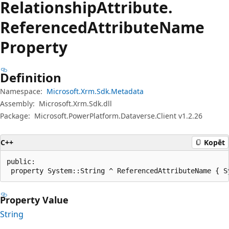
Relationship
Attribute.
Referenced
Attribute
Name
Property
Definition
Namespace:
Microsoft.Xrm.Sdk.Metadata
Assembly:
Microsoft.Xrm.Sdk.dll
Package:
Microsoft.PowerPlatform.Dataverse.Client v1.2.26
C++
Kopēt
public:

 property System::String ^ ReferencedAttributeName { S
Property Value
String