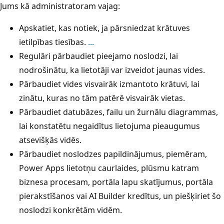
Jums kā administratoram vajag:
Apskatiet, kas notiek, ja pārsniedzat krātuves
ietilpības tiesības.
...
Regulāri pārbaudiet pieejamo noslodzi, lai
nodrošinātu, ka lietotāji var izveidot jaunas vides.
Pārbaudiet vides visvairāk izmantoto krātuvi, lai
zinātu, kuras no tām patērē visvairāk vietas.
Pārbaudiet datubāzes, failu un žurnālu diagrammas,
lai konstatētu negaidītus lietojuma pieaugumus
atsevišķās vidēs.
Pārbaudiet noslodzes papildinājumus, piemēram,
Power Apps lietotņu caurlaides, plūsmu katram
biznesa procesam, portāla lapu skatījumus, portāla
pierakstīšanos vai AI Builder kredītus, un piešķiriet šo
noslodzi konkrētām vidēm.