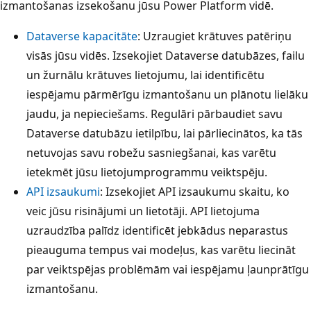
izmantošanas izsekošanu jūsu Power Platform vidē.
Dataverse kapacitāte
: Uzraugiet krātuves patēriņu
visās jūsu vidēs. Izsekojiet Dataverse datubāzes, failu
un žurnālu krātuves lietojumu, lai identificētu
iespējamu pārmērīgu izmantošanu un plānotu lielāku
jaudu, ja nepieciešams. Regulāri pārbaudiet savu
Dataverse datubāzu ietilpību, lai pārliecinātos, ka tās
netuvojas savu robežu sasniegšanai, kas varētu
ietekmēt jūsu lietojumprogrammu veiktspēju.
API izsaukumi
: Izsekojiet API izsaukumu skaitu, ko
veic jūsu risinājumi un lietotāji. API lietojuma
uzraudzība palīdz identificēt jebkādus neparastus
pieauguma tempus vai modeļus, kas varētu liecināt
par veiktspējas problēmām vai iespējamu ļaunprātīgu
izmantošanu.