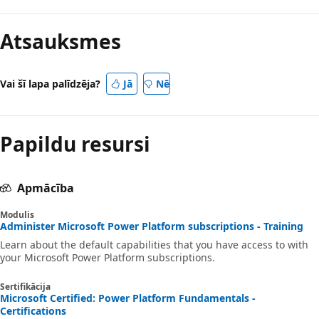
Lasīšanas
režīms
Atsauksmes
ir
atspējots
Vai šī lapa palīdzēja?
Jā
Nē
Papildu resursi
Apmācība
Modulis
Administer Microsoft Power Platform subscriptions - Training
Learn about the default capabilities that you have access to with
your Microsoft Power Platform subscriptions.
Sertifikācija
Microsoft Certified: Power Platform Fundamentals -
Certifications