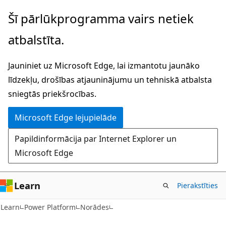
Pāriet
Šī pārlūkprogramma vairs netiek
uz
atbalstīta.
galveno
saturu
Jauniniet uz Microsoft Edge, lai izmantotu jaunāko
līdzekļu, drošības atjauninājumu un tehniskā atbalsta
sniegtās priekšrocības.
Microsoft Edge lejupielāde
Papildinformācija par Internet Explorer un
Microsoft Edge
Learn
Pierakstīties
Learn
Power Platform
Norādes