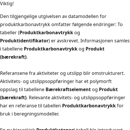
Viktig!
Den tilgjengelige utgivelsen av datamodellen for
produktkarbonavtrykk omfatter følgende endringer: To
tabeller (
Produktkarbonavtrykk
og
Produktidentifikator
) er avskrevet. Informasjonen samles
i tabellene
Produktkarbonavtrykk
og
Produkt
(bærekraft)
.
Referansene fra aktiviteter og utslipp blir omstrukturert.
Aktivitets- og utslippsoppføringer har et polymorft
oppslag til tabellene
Bærekraftselement
og
Produkt
(bærekraft)
. Relevante aktivitets- og utslippsoppføringer
har en referanse til tabellen
Produktkarbonavtrykk
for
bruk i beregningsmodeller.
En ny hierarkisk
Produktkategori
-tabell ble introdusert,