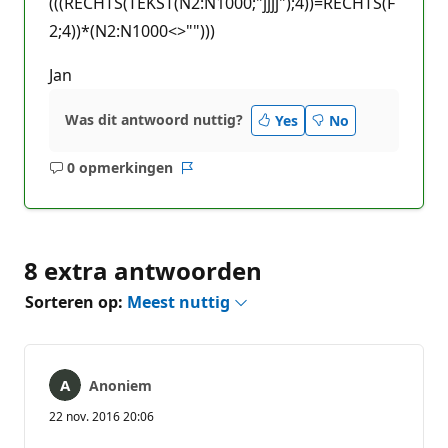
(((RECHTS(TEKST(N2:N1000;"jjjj");4))=RECHTS(F
2;4))*(N2:N1000<>"")))
Jan
Was dit antwoord nuttig?
Yes
No
0 opmerkingen
Geen
Rapport
opmerkingen
8 extra antwoorden
Sorteren op:
Meest nuttig
Anoniem
22 nov. 2016 20:06