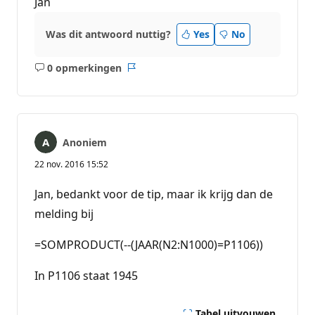
Jan
Was dit antwoord nuttig?
Yes
No
0 opmerkingen
Geen
Rapport
opmerkingen
Anoniem
22 nov. 2016 15:52
Jan, bedankt voor de tip, maar ik krijg dan de
melding bij
=SOMPRODUCT(--(JAAR(N2:N1000)=P1106))
In P1106 staat 1945
Tabel uitvouwen