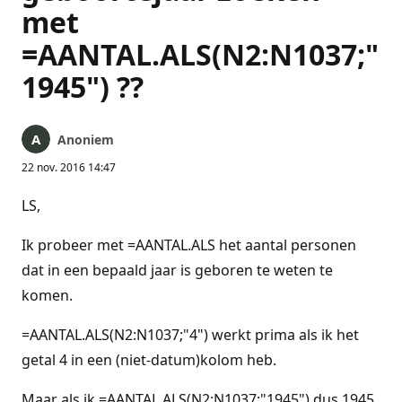
met
=AANTAL.ALS(N2:N1037;"
1945") ??
Anoniem
22 nov. 2016 14:47
LS,
Ik probeer met =AANTAL.ALS het aantal personen
dat in een bepaald jaar is geboren te weten te
komen.
=AANTAL.ALS(N2:N1037;"4") werkt prima als ik het
getal 4 in een (niet-datum)kolom heb.
Maar als ik =AANTAL.ALS(N2:N1037;"1945") dus 1945