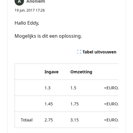
Anoniem
19 jun. 2017 17:26
Hallo Eddy,
Mogelijks is dit een oplossing.
Tabel uitvouwen
Ingave
Omzetting
1.3
1.5
=EURO.DE(B2;
1.45
1.75
=EURO.DE(B3;
Totaal
2.75
3.15
=EURO.BR(SOM