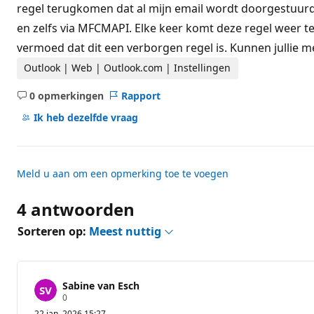
t
regel terugkomen dat al mijn email wordt doorgestuurd 
i
en zelfs via MFCMAPI. Elke keer komt deze regel weer teru
e
p
vermoed dat dit een verborgen regel is. Kunnen jullie me 
u
n
Outlook | Web | Outlook.com | Instellingen
t
e
n
0 opmerkingen
Rapport
Geen
opmerkingen
Ik heb dezelfde vraag
Meld u aan om een opmerking toe te voegen
4 antwoorden
Sorteren op:
Meest nuttig
Sabine van Esch
R
0
e
22 jan. 2026 15:27