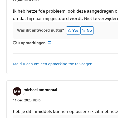
p
u
t
Ik heb hetzelfde probleem, ook deze aangedragen op
a
t
omdat hij naar mij gestuurd wordt. Niet te verwijder
i
e
p
Was dit antwoord nuttig?
Yes
No
u
n
t
0 opmerkingen
e
Geen
Rapport
n
opmerkingen
Meld u aan om een opmerking toe te voegen
michael ammeraal
R
0
e
11 dec. 2025 18:46
p
u
t
heb je dit inmiddels kunnen oplossen? ik zit met he
a
t