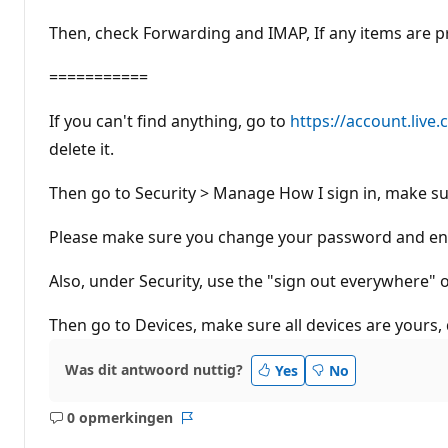
Then, check Forwarding and IMAP, If any items are pr
===========
If you can't find anything, go to
https://account.live
delete it.
Then go to Security > Manage How I sign in, make sure
Please make sure you change your password and enab
Also, under Security, use the "sign out everywhere" op
Then go to Devices, make sure all devices are yours,
Was dit antwoord nuttig?
Yes
No
0 opmerkingen
Geen
Rapport
opmerkingen