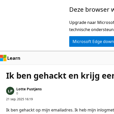
Naar
Deze browser w
hoofdinhoud
gaan
Upgrade naar Microsoft
technische ondersteun
Microsoft Edge dow
Learn
Ik ben gehackt en krijg ee
Lotte Pustjens
R
0
e
21 sep. 2025 16:19
p
u
t
Ik ben gehackt op mijn emailadres. Ik heb mijn inlogmeth
a