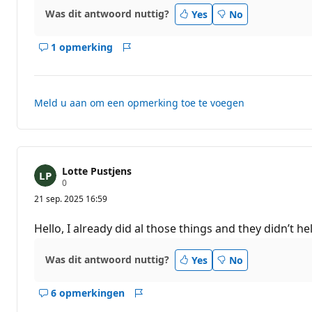
i
Was dit antwoord nuttig?
Yes
No
e
p
u
1 opmerking
n
Opmerkingen
Rapport
t
weergeven
e
voor
n
dit
Meld u aan om een opmerking toe te voegen
antwoord
Lotte Pustjens
R
0
e
21 sep. 2025 16:59
p
u
t
Hello, I already did al those things and they didn’t h
a
t
i
Was dit antwoord nuttig?
Yes
No
e
p
u
6 opmerkingen
n
Opmerkingen
Rapport
t