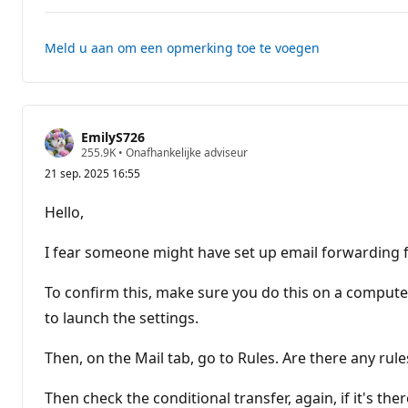
weergeven
e
voor
n
dit
Meld u aan om een opmerking toe te voegen
antwoord
EmilyS726
R
255.9K
•
Onafhankelijke adviseur
e
21 sep. 2025 16:55
p
u
t
Hello,
a
t
i
I fear someone might have set up email forwarding f
e
p
u
To confirm this, make sure you do this on a compute
n
to launch the settings.
t
e
n
Then, on the Mail tab, go to Rules. Are there any rules
Then check the conditional transfer, again, if it's there