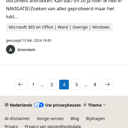
document afdrukken. Kan dat? En zo ja hoe? Ik heb in
NAVIGATIE/Zoeken van alles geprobeerd maar het
lukt…
Microsoft 365 en Office | Word | Overige | Windows
gevraagd
13 feb. 2024 16:45
Anoniem
1
...
3
4
5
...
8
Nederlands
Uw privacykeuzes
Thema
AI-disclaimer
Vorige versies
Blog
Bijdragen
Privacy
Privacy van gezondheidsdata