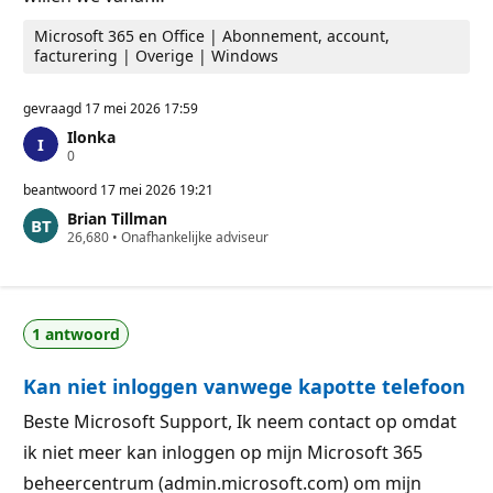
Microsoft 365 en Office | Abonnement, account,
facturering | Overige | Windows
gevraagd
17 mei 2026 17:59
Ilonka
R
0
e
p
beantwoord
17 mei 2026 19:21
u
Brian Tillman
t
R
26,680
a
•
Onafhankelijke adviseur
e
t
p
i
u
e
t
p
a
u
1 antwoord
t
n
i
t
e
e
Kan niet inloggen vanwege kapotte telefoon
p
n
u
n
Beste Microsoft Support, Ik neem contact op omdat
t
ik niet meer kan inloggen op mijn Microsoft 365
e
n
beheercentrum (admin.microsoft.com) om mijn