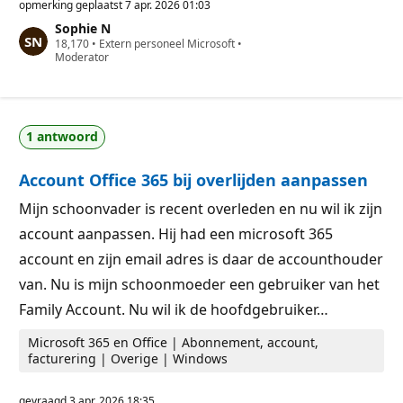
p
opmerking geplaatst
7 apr. 2026 01:03
u
Sophie N
t
R
18,170
a
•
Extern personeel Microsoft
•
e
Moderator
t
p
i
u
e
t
p
a
u
t
n
1 antwoord
i
t
e
e
p
n
Account Office 365 bij overlijden aanpassen
u
n
t
Mijn schoonvader is recent overleden en nu wil ik zijn
e
account aanpassen. Hij had een microsoft 365
n
account en zijn email adres is daar de accounthouder
van. Nu is mijn schoonmoeder een gebruiker van het
Family Account. Nu wil ik de hoofdgebruiker…
Microsoft 365 en Office | Abonnement, account,
facturering | Overige | Windows
gevraagd
3 apr. 2026 18:35