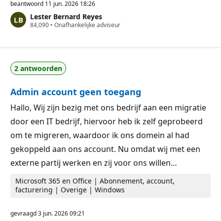
p
beantwoord
11 jun. 2026 18:26
u
Lester Bernard Reyes
t
R
84,090
a
•
Onafhankelijke adviseur
e
t
p
i
u
e
t
p
a
u
2 antwoorden
t
n
i
t
e
e
Admin account geen toegang
p
n
u
n
Hallo, Wij zijn bezig met ons bedrijf aan een migratie
t
door een IT bedrijf, hiervoor heb ik zelf geprobeerd
e
n
om te migreren, waardoor ik ons domein al had
gekoppeld aan ons account. Nu omdat wij met een
externe partij werken en zij voor ons willen…
Microsoft 365 en Office | Abonnement, account,
facturering | Overige | Windows
gevraagd
3 jun. 2026 09:21