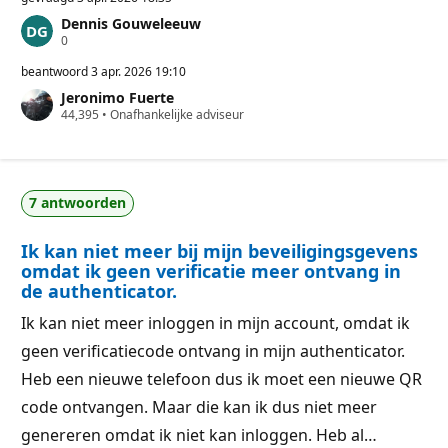
Dennis Gouweleeuw
R
0
e
p
beantwoord
3 apr. 2026 19:10
u
Jeronimo Fuerte
t
R
44,395
a
•
Onafhankelijke adviseur
e
t
p
i
u
e
t
p
a
u
7 antwoorden
t
n
i
t
e
e
Ik kan niet meer bij mijn beveiligingsgevens
p
n
u
omdat ik geen verificatie meer ontvang in
n
de authenticator.
t
e
Ik kan niet meer inloggen in mijn account, omdat ik
n
geen verificatiecode ontvang in mijn authenticator.
Heb een nieuwe telefoon dus ik moet een nieuwe QR
code ontvangen. Maar die kan ik dus niet meer
genereren omdat ik niet kan inloggen. Heb al…