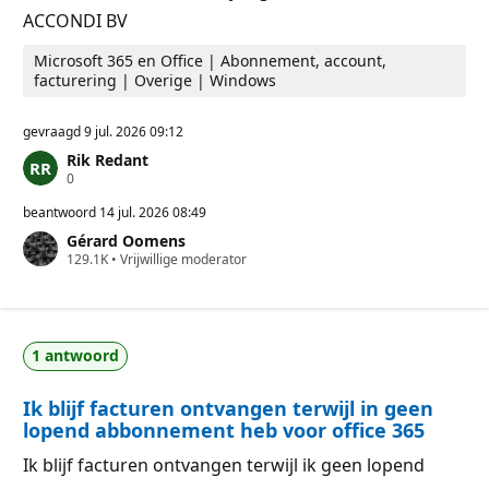
ACCONDI BV
Microsoft 365 en Office | Abonnement, account,
facturering | Overige | Windows
gevraagd
9 jul. 2026 09:12
Rik Redant
R
0
e
p
beantwoord
14 jul. 2026 08:49
u
Gérard Oomens
t
R
129.1K
a
•
Vrijwillige moderator
e
t
p
i
u
e
t
p
a
u
1 antwoord
t
n
i
t
e
e
Ik blijf facturen ontvangen terwijl in geen
p
n
u
lopend abbonnement heb voor office 365
n
t
Ik blijf facturen ontvangen terwijl ik geen lopend
e
n