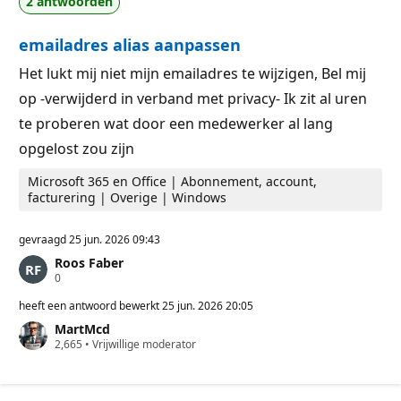
2 antwoorden
i
t
e
e
p
n
emailadres alias aanpassen
u
n
t
Het lukt mij niet mijn emailadres te wijzigen, Bel mij
e
op -verwijderd in verband met privacy- Ik zit al uren
n
te proberen wat door een medewerker al lang
opgelost zou zijn
Microsoft 365 en Office | Abonnement, account,
facturering | Overige | Windows
gevraagd
25 jun. 2026 09:43
Roos Faber
R
0
e
p
heeft een antwoord bewerkt
25 jun. 2026 20:05
u
MartMcd
t
R
2,665
a
•
Vrijwillige moderator
e
t
p
i
u
e
t
p