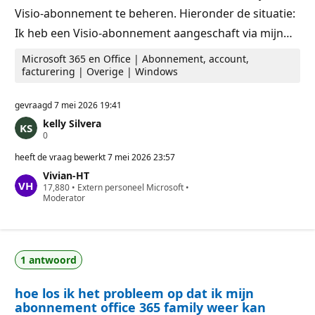
Visio‑abonnement te beheren. Hieronder de situatie:
Ik heb een Visio‑abonnement aangeschaft via mijn…
Microsoft 365 en Office | Abonnement, account,
facturering | Overige | Windows
gevraagd
7 mei 2026 19:41
kelly Silvera
R
0
e
p
heeft de vraag bewerkt
7 mei 2026 23:57
u
Vivian-HT
t
R
17,880
a
•
Extern personeel Microsoft
•
e
Moderator
t
p
i
u
e
t
p
a
u
t
n
1 antwoord
i
t
e
e
p
n
hoe los ik het probleem op dat ik mijn
u
n
abonnement office 365 family weer kan
t