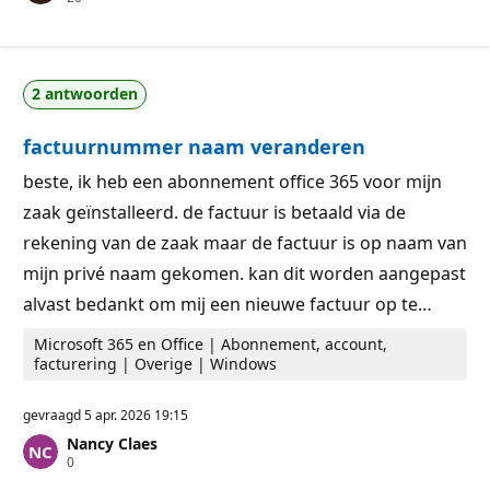
e
t
p
i
u
e
t
p
a
u
2 antwoorden
t
n
i
t
e
e
factuurnummer naam veranderen
p
n
u
n
beste, ik heb een abonnement office 365 voor mijn
t
zaak geïnstalleerd. de factuur is betaald via de
e
n
rekening van de zaak maar de factuur is op naam van
mijn privé naam gekomen. kan dit worden aangepast
alvast bedankt om mij een nieuwe factuur op te…
Microsoft 365 en Office | Abonnement, account,
facturering | Overige | Windows
gevraagd
5 apr. 2026 19:15
Nancy Claes
R
0
e