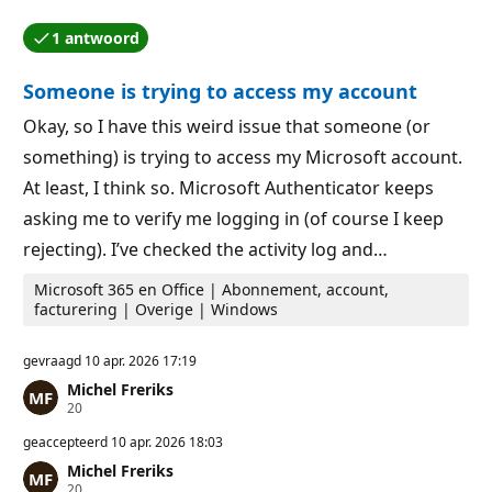
t
p
a
u
1 antwoord
t
n
Een van de antwoorden is geaccepteerd door de aute
i
t
e
e
Someone is trying to access my account
p
n
u
n
Okay, so I have this weird issue that someone (or
t
something) is trying to access my Microsoft account.
e
n
At least, I think so. Microsoft Authenticator keeps
asking me to verify me logging in (of course I keep
rejecting). I’ve checked the activity log and…
Microsoft 365 en Office | Abonnement, account,
facturering | Overige | Windows
gevraagd
10 apr. 2026 17:19
Michel Freriks
R
20
e
p
geaccepteerd
10 apr. 2026 18:03
u
Michel Freriks
t
R
20
a