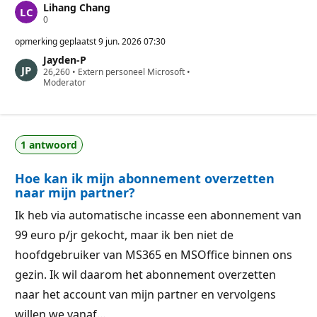
Lihang Chang
R
0
e
p
opmerking geplaatst
9 jun. 2026 07:30
u
Jayden-P
t
R
26,260
a
•
Extern personeel Microsoft
•
e
Moderator
t
p
i
u
e
t
p
a
u
t
n
1 antwoord
i
t
e
e
p
n
Hoe kan ik mijn abonnement overzetten
u
n
naar mijn partner?
t
e
Ik heb via automatische incasse een abonnement van
n
99 euro p/jr gekocht, maar ik ben niet de
hoofdgebruiker van MS365 en MSOffice binnen ons
gezin. Ik wil daarom het abonnement overzetten
naar het account van mijn partner en vervolgens
willen we vanaf…