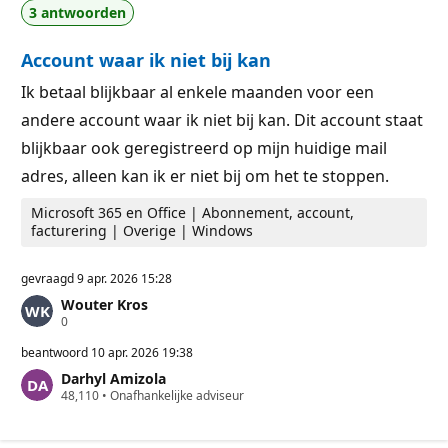
3 antwoorden
t
n
i
t
e
e
Account waar ik niet bij kan
p
n
u
n
Ik betaal blijkbaar al enkele maanden voor een
t
andere account waar ik niet bij kan. Dit account staat
e
n
blijkbaar ook geregistreerd op mijn huidige mail
adres, alleen kan ik er niet bij om het te stoppen.
Microsoft 365 en Office | Abonnement, account,
facturering | Overige | Windows
gevraagd
9 apr. 2026 15:28
Wouter Kros
R
0
e
p
beantwoord
10 apr. 2026 19:38
u
Darhyl Amizola
t
R
48,110
a
•
Onafhankelijke adviseur
e
t
p
i
u
e