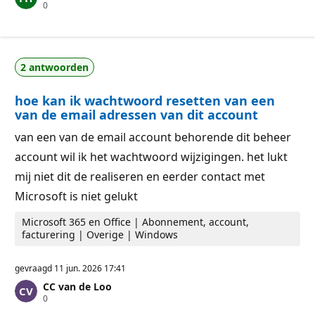
R
0
a
e
t
p
i
u
e
t
p
a
u
2 antwoorden
t
n
i
t
e
e
hoe kan ik wachtwoord resetten van een
p
n
u
van de email adressen van dit account
n
t
van een van de email account behorende dit beheer
e
n
account wil ik het wachtwoord wijzigingen. het lukt
mij niet dit de realiseren en eerder contact met
Microsoft is niet gelukt
Microsoft 365 en Office | Abonnement, account,
facturering | Overige | Windows
gevraagd
11 jun. 2026 17:41
CC van de Loo
R
0
e