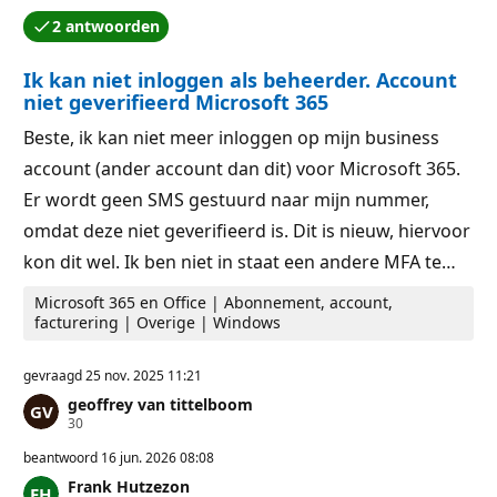
a
u
2 antwoorden
t
n
Een van de antwoorden is geaccepteerd door de aut
i
t
e
e
Ik kan niet inloggen als beheerder. Account
p
n
u
niet geverifieerd Microsoft 365
n
t
Beste, ik kan niet meer inloggen op mijn business
e
n
account (ander account dan dit) voor Microsoft 365.
Er wordt geen SMS gestuurd naar mijn nummer,
omdat deze niet geverifieerd is. Dit is nieuw, hiervoor
kon dit wel. Ik ben niet in staat een andere MFA te…
Microsoft 365 en Office | Abonnement, account,
facturering | Overige | Windows
gevraagd
25 nov. 2025 11:21
geoffrey van tittelboom
R
30
e
p
beantwoord
16 jun. 2026 08:08
u
Frank Hutzezon
t