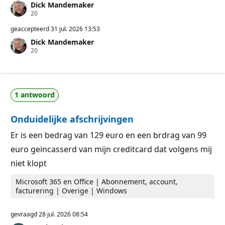
Dick Mandemaker
R
20
e
p
geaccepteerd
31 jul. 2026 13:53
u
Dick Mandemaker
t
R
20
a
e
t
p
i
u
e
t
p
a
u
1 antwoord
t
n
i
t
e
e
Onduidelijke afschrijvingen
p
n
u
n
Er is een bedrag van 129 euro en een brdrag van 99
t
euro geincasserd van mijn creditcard dat volgens mij
e
n
niet klopt
Microsoft 365 en Office | Abonnement, account,
facturering | Overige | Windows
gevraagd
28 jul. 2026 08:54