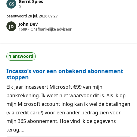
Gerrit Spies
R
0
e
p
beantwoord
28 jul. 2026 09:27
u
John DeV
t
R
168K
a
•
Onafhankelijke adviseur
e
t
p
i
u
e
t
p
a
u
1 antwoord
t
n
i
t
e
e
Incasso's voor een onbekend abonnement
p
n
u
stoppen
n
t
Elk jaar incasseert Microsoft €99 van mijn
e
n
bankrekening. Ik weet niet waarvoor dit is. Als ik op
mijn Microsoft account inlog kan ik wel de betalingen
(via credit card!) voor een ander bedrag zien voor
mijn 365 abonnement. Hoe vind ik de gegevens
terug,…