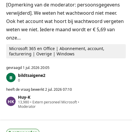
n
[Opmerking van de moderator: persoonsgegevens
verwijderd]. We weten het wachtwoord niet meer.
Ook het account wat hoort bij wachtwoord vergeten
weten we niet. Iedere maand wordt er € 5,69 van
onze…
Microsoft 365 en Office | Abonnement, account,
facturering | Overige | Windows
gevraagd
1 jul. 2026 20:05
bildtsaigene2
R
0
e
p
heeft de vraag bewerkt
2 jul. 2026 07:10
u
Huy-K
t
R
13,980
a
•
Extern personeel Microsoft
•
e
Moderator
t
p
i
u
e
t
p
a
u
t
n