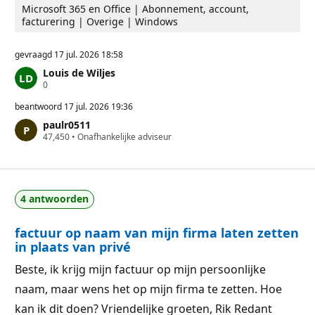
Microsoft 365 en Office | Abonnement, account,
facturering | Overige | Windows
gevraagd
17 jul. 2026 18:58
Louis de Wiljes
R
0
e
p
beantwoord
17 jul. 2026 19:36
u
paulr0511
t
R
47,450
a
•
Onafhankelijke adviseur
e
t
p
i
u
e
t
p
a
u
4 antwoorden
t
n
i
t
e
e
factuur op naam van mijn firma laten zetten
p
n
u
in plaats van privé
n
t
Beste, ik krijg mijn factuur op mijn persoonlijke
e
n
naam, maar wens het op mijn firma te zetten. Hoe
kan ik dit doen? Vriendelijke groeten, Rik Redant