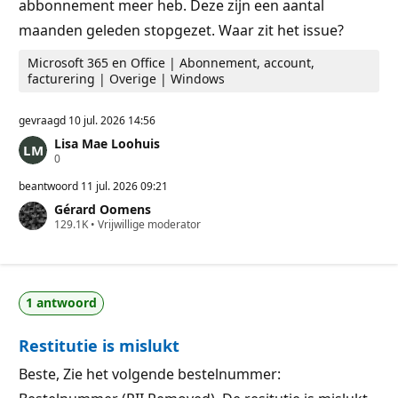
abbonnement meer heb. Deze zijn een aantal
maanden geleden stopgezet. Waar zit het issue?
Microsoft 365 en Office | Abonnement, account,
facturering | Overige | Windows
gevraagd
10 jul. 2026 14:56
Lisa Mae Loohuis
R
0
e
p
beantwoord
11 jul. 2026 09:21
u
Gérard Oomens
t
R
129.1K
a
•
Vrijwillige moderator
e
t
p
i
u
e
t
p
a
u
1 antwoord
t
n
i
t
e
e
Restitutie is mislukt
p
n
u
n
Beste, Zie het volgende bestelnummer:
t
e