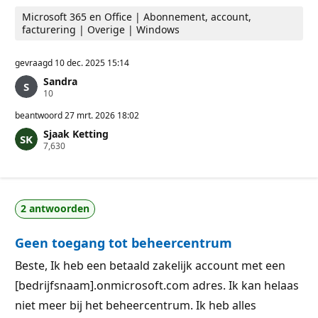
Microsoft 365 en Office | Abonnement, account,
facturering | Overige | Windows
gevraagd
10 dec. 2025 15:14
Sandra
R
10
e
p
beantwoord
27 mrt. 2026 18:02
u
Sjaak Ketting
t
R
7,630
a
e
t
p
i
u
e
t
p
a
u
2 antwoorden
t
n
i
t
e
e
Geen toegang tot beheercentrum
p
n
u
n
Beste, Ik heb een betaald zakelijk account met een
t
[bedrijfsnaam].onmicrosoft.com adres. Ik kan helaas
e
n
niet meer bij het beheercentrum. Ik heb alles