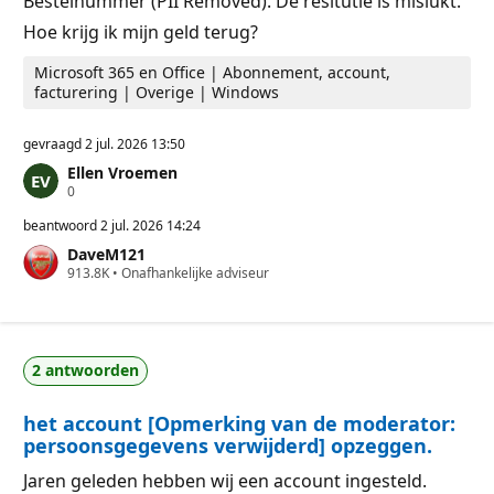
Bestelnummer (PII Removed). De resitutie is mislukt.
n
Hoe krijg ik mijn geld terug?
Microsoft 365 en Office | Abonnement, account,
facturering | Overige | Windows
gevraagd
2 jul. 2026 13:50
Ellen Vroemen
R
0
e
p
beantwoord
2 jul. 2026 14:24
u
DaveM121
t
R
913.8K
a
•
Onafhankelijke adviseur
e
t
p
i
u
e
t
p
a
u
2 antwoorden
t
n
i
t
e
e
het account [Opmerking van de moderator:
p
n
u
persoonsgegevens verwijderd] opzeggen.
n
t
Jaren geleden hebben wij een account ingesteld.
e