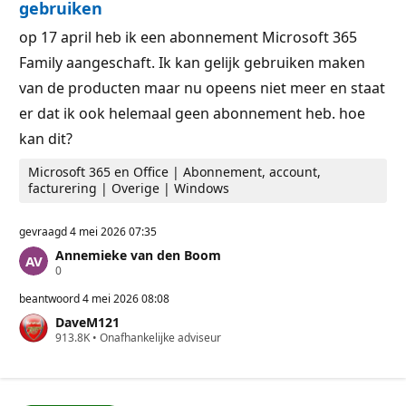
gebruiken
e
n
op 17 april heb ik een abonnement Microsoft 365
Family aangeschaft. Ik kan gelijk gebruiken maken
van de producten maar nu opeens niet meer en staat
er dat ik ook helemaal geen abonnement heb. hoe
kan dit?
Microsoft 365 en Office | Abonnement, account,
facturering | Overige | Windows
gevraagd
4 mei 2026 07:35
Annemieke van den Boom
R
0
e
p
beantwoord
4 mei 2026 08:08
u
DaveM121
t
R
913.8K
a
•
Onafhankelijke adviseur
e
t
p
i
u
e
t
p
a
u