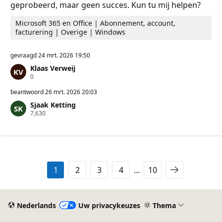
geprobeerd, maar geen succes. Kun tu mij helpen?
Microsoft 365 en Office | Abonnement, account,
facturering | Overige | Windows
gevraagd
24 mrt. 2026 19:50
Klaas Verweij
R
0
e
p
beantwoord
26 mrt. 2026 20:03
u
Sjaak Ketting
t
R
7,630
a
e
t
p
i
u
e
t
p
a
u
t
n
i
t
1
2
3
4
...
10
e
e
p
n
u
n
t
Nederlands
Uw privacykeuzes
Thema
e
n