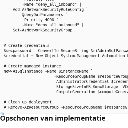
        -Name "deny_all_inbound" |

    Add-AzNetworkSecurityRuleConfig `

        @denyOutParameters `

        -Priority 4096 `

        -Name "deny_all_outbound" |

    Set-AzNetworkSecurityGroup

# Create credentials

$secpassword = ConvertTo-SecureString $miAdminSqlPasswo
$credential = New-Object System.Management.Automation.
# Create managed instance

New-AzSqlInstance -Name $instanceName `

                      -ResourceGroupName $resourceGrou
                      -AdministratorCredential $credent
                      -StorageSizeInGB $maxStorage -VCo
                      -ComputeGeneration $computeGenera
# Clean up deployment 

Opschonen van implementatie