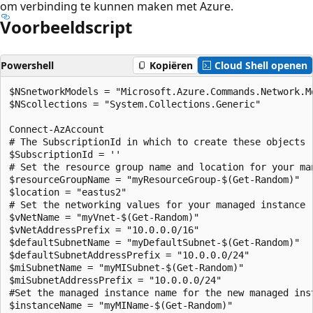
om verbinding te kunnen maken met Azure.
Voorbeeldscript
Powershell
Kopiëren
Cloud Shell openen
$NSnetworkModels = "Microsoft.Azure.Commands.Network.Mo
$NScollections = "System.Collections.Generic"

Connect-AzAccount

# The SubscriptionId in which to create these objects

$SubscriptionId = ''

# Set the resource group name and location for your man
$resourceGroupName = "myResourceGroup-$(Get-Random)"

$location = "eastus2"

# Set the networking values for your managed instance

$vNetName = "myVnet-$(Get-Random)"

$vNetAddressPrefix = "10.0.0.0/16"

$defaultSubnetName = "myDefaultSubnet-$(Get-Random)"

$defaultSubnetAddressPrefix = "10.0.0.0/24"

$miSubnetName = "myMISubnet-$(Get-Random)"

$miSubnetAddressPrefix = "10.0.0.0/24"

#Set the managed instance name for the new managed inst
$instanceName = "myMIName-$(Get-Random)"
