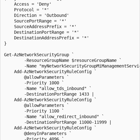
    Access = 'Deny'

    Protocol = '*'

    Direction = 'Outbound'

    SourcePortRange = '*'

    SourceAddressPrefix = '*'

    DestinationPortRange = '*'

    DestinationAddressPrefix = '*'

}

Get-AzNetworkSecurityGroup `

        -ResourceGroupName $resourceGroupName `

        -Name "myNetworkSecurityGroupMiManagementServic
    Add-AzNetworkSecurityRuleConfig `

        @allowParameters `

        -Priority 1000 `

        -Name "allow_tds_inbound" `

        -DestinationPortRange 1433 |

    Add-AzNetworkSecurityRuleConfig `

        @allowParameters `

        -Priority 1100 `

        -Name "allow_redirect_inbound" `

        -DestinationPortRange 11000-11999 |

    Add-AzNetworkSecurityRuleConfig `

        @denyInParameters `

        -Priority 4096 `
