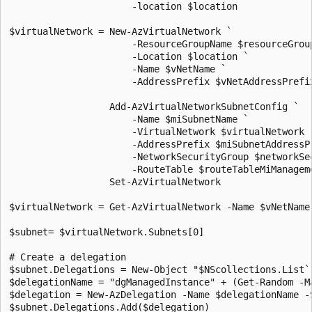
                      -location $location

$virtualNetwork = New-AzVirtualNetwork `

                      -ResourceGroupName $resourceGroup
                      -Location $location `

                      -Name $vNetName `

                      -AddressPrefix $vNetAddressPrefix
                  Add-AzVirtualNetworkSubnetConfig `

                      -Name $miSubnetName `

                      -VirtualNetwork $virtualNetwork `
                      -AddressPrefix $miSubnetAddressPr
                      -NetworkSecurityGroup $networkSec
                      -RouteTable $routeTableMiManageme
                  Set-AzVirtualNetwork

$virtualNetwork = Get-AzVirtualNetwork -Name $vNetName
$subnet= $virtualNetwork.Subnets[0]

# Create a delegation

$subnet.Delegations = New-Object "$NScollections.List`
$delegationName = "dgManagedInstance" + (Get-Random -Ma
$delegation = New-AzDelegation -Name $delegationName -
$subnet.Delegations.Add($delegation)
