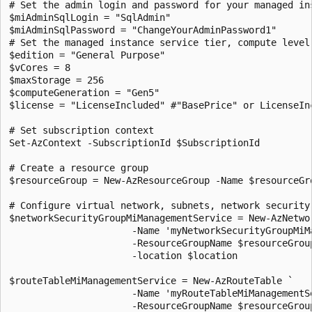
# Set the admin login and password for your managed ins
$miAdminSqlLogin = "SqlAdmin"

$miAdminSqlPassword = "ChangeYourAdminPassword1"

# Set the managed instance service tier, compute level,
$edition = "General Purpose"

$vCores = 8

$maxStorage = 256

$computeGeneration = "Gen5"

$license = "LicenseIncluded" #"BasePrice" or LicenseIn
# Set subscription context

Set-AzContext -SubscriptionId $SubscriptionId 

# Create a resource group

$resourceGroup = New-AzResourceGroup -Name $resourceGr
# Configure virtual network, subnets, network security 
$networkSecurityGroupMiManagementService = New-AzNetwor
                      -Name 'myNetworkSecurityGroupMiMa
                      -ResourceGroupName $resourceGroup
                      -location $location

$routeTableMiManagementService = New-AzRouteTable `

                      -Name 'myRouteTableMiManagementSe
                      -ResourceGroupName $resourceGroup