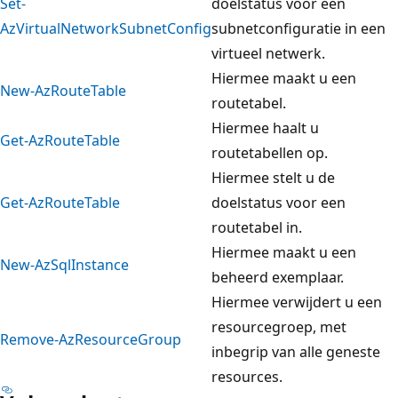
Set-
doelstatus voor een
AzVirtualNetworkSubnetConfig
subnetconfiguratie in een
virtueel netwerk.
Hiermee maakt u een
New-AzRouteTable
routetabel.
Hiermee haalt u
Get-AzRouteTable
routetabellen op.
Hiermee stelt u de
Get-AzRouteTable
doelstatus voor een
routetabel in.
Hiermee maakt u een
New-AzSqlInstance
beheerd exemplaar.
Hiermee verwijdert u een
resourcegroep, met
Remove-AzResourceGroup
inbegrip van alle geneste
resources.