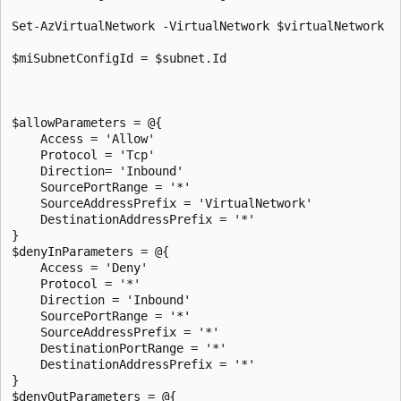
Set-AzVirtualNetwork -VirtualNetwork $virtualNetwork

$miSubnetConfigId = $subnet.Id

$allowParameters = @{

    Access = 'Allow'

    Protocol = 'Tcp'

    Direction= 'Inbound'

    SourcePortRange = '*'

    SourceAddressPrefix = 'VirtualNetwork'

    DestinationAddressPrefix = '*'

}

$denyInParameters = @{

    Access = 'Deny'

    Protocol = '*'

    Direction = 'Inbound'

    SourcePortRange = '*'

    SourceAddressPrefix = '*'

    DestinationPortRange = '*'

    DestinationAddressPrefix = '*'

}

$denyOutParameters = @{
