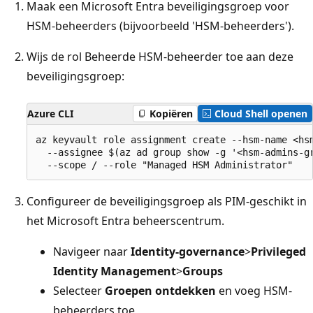
Maak een Microsoft Entra beveiligingsgroep voor
HSM-beheerders (bijvoorbeeld 'HSM-beheerders').
Wijs de rol Beheerde HSM-beheerder toe aan deze
beveiligingsgroep:
Azure CLI
Kopiëren
Cloud Shell openen
az keyvault role assignment create --hsm-name <hsm
  --assignee $(az ad group show -g '<hsm-admins-gr
Configureer de beveiligingsgroep als PIM-geschikt in
het Microsoft Entra beheerscentrum.
Navigeer naar
Identity-governance
>
Privileged
Identity Management
>
Groups
Selecteer
Groepen ontdekken
en voeg HSM-
beheerders toe