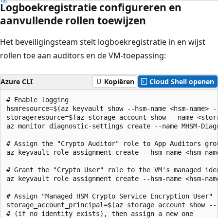
Logboekregistratie configureren en
aanvullende rollen toewijzen
Het beveiligingsteam stelt logboekregistratie in en wijst
rollen toe aan auditors en de VM-toepassing:
Azure CLI
Kopiëren
Cloud Shell openen
# Enable logging

hsmresource=$(az keyvault show --hsm-name <hsm-name> --
storageresource=$(az storage account show --name <stor
az monitor diagnostic-settings create --name MHSM-Diag
# Assign the "Crypto Auditor" role to App Auditors grou
az keyvault role assignment create --hsm-name <hsm-nam
# Grant the "Crypto User" role to the VM's managed iden
az keyvault role assignment create --hsm-name <hsm-nam
# Assign "Managed HSM Crypto Service Encryption User" 
storage_account_principal=$(az storage account show --
# (if no identity exists), then assign a new one
