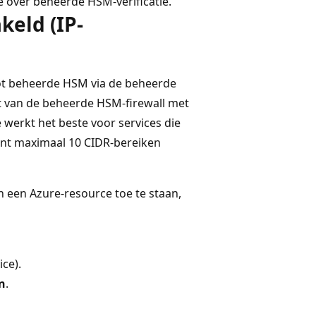
 over beheerde HSM-verificatie.
keld (IP-
tot beheerde HSM via de beheerde
jst van de beheerde HSM-firewall met
 werkt het beste voor services die
unt maximaal 10 CIDR-bereiken
n een Azure-resource toe te staan,
ice).
n
.