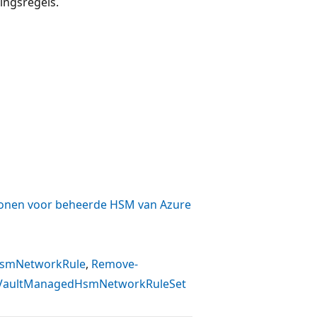
ingsregels.
lonen voor beheerde HSM van Azure
HsmNetworkRule
,
Remove-
VaultManagedHsmNetworkRuleSet