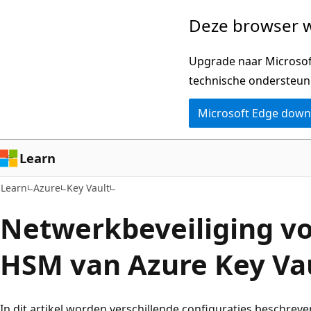
Naar
Deze browser w
hoofdinhoud
gaan
Upgrade naar Microsoft
technische ondersteun
Microsoft Edge dow
Learn
Learn
Azure
Key Vault
Netwerkbeveiliging v
HSM van Azure Key Va
In dit artikel worden verschillende configuraties beschrev