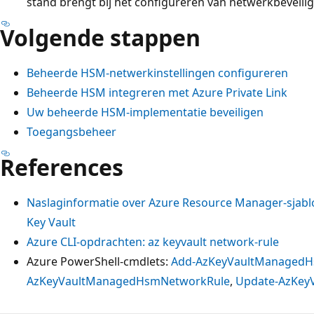
stand brengt bij het configureren van netwerkbeveilig
Volgende stappen
Beheerde HSM-netwerkinstellingen configureren
Beheerde HSM integreren met Azure Private Link
Uw beheerde HSM-implementatie beveiligen
Toegangsbeheer
References
Naslaginformatie over Azure Resource Manager-sjab
Key Vault
Azure CLI-opdrachten: az keyvault network-rule
Azure PowerShell-cmdlets:
Add-AzKeyVaultManaged
AzKeyVaultManagedHsmNetworkRule
,
Update-AzKey