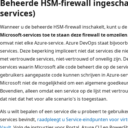
Beheerde HSM-firewall ingesch
services)
Wanneer u de beheerde HSM-firewall inschakelt, kunt u de
Microsoft-services toe te staan deze firewall te omzeilen
omvat niet elke Azure-service. Azure DevOps staat bijvoorbe
services. Deze beperking impliceert niet dat services die n
met vertrouwde services, niet-vertrouwd of onveilig zijn. D
services waarin Microsoft alle code beheert die op de ser
gebruikers aangepaste code kunnen schrijven in Azure-ser
Microsoft niet de mogelijkheid om een algemene goedkeuri
Bovendien, alleen omdat een service op de lijst met vertro
dat niet dat het voor alle scenario's is toegestaan.
Als u wilt bepalen of een service die u probeert te gebruike
services bevindt,
raadpleegt u Service-eindpunten voor vir
Vault
. Volg de instructies voor Portal, Azure CLI en PowerSh