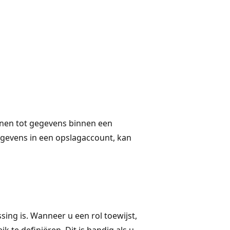
nen tot gegevens binnen een
gegevens in een opslagaccount, kan
ing is. Wanneer u een rol toewijst,
 te definiëren. Dit is handig als u