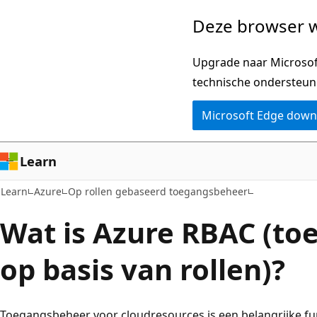
Naar
Deze browser w
hoofdinhoud
gaan
Upgrade naar Microsoft
technische ondersteun
Microsoft Edge dow
Learn
Learn
Azure
Op rollen gebaseerd toegangsbeheer
Wat is Azure RBAC (t
op basis van rollen)?
Toegangsbeheer voor cloudresources is een belangrijke fun