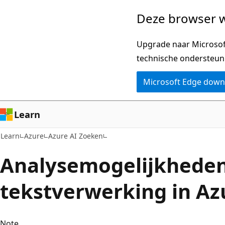
Naar
Deze browser w
hoofdinhoud
gaan
Upgrade naar Microsoft
technische ondersteun
Microsoft Edge dow
Learn
Learn
Azure
Azure AI Zoeken
Analysemogelijkheden
tekstverwerking in Az
Note