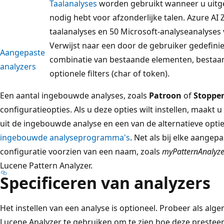
Taalanalyses
worden gebruikt wanneer u uitg
nodig hebt voor afzonderlijke talen. Azure A
taalanalyses en 50 Microsoft-analyseanalyses v
Verwijst naar een door de gebruiker gedefini
Aangepaste
combinatie van bestaande elementen, bestaand
analyzers
optionele filters (char of token).
Een aantal ingebouwde analyses, zoals
Patroon
of
Stoppe
configuratieopties. Als u deze opties wilt instellen, maakt
uit de ingebouwde analyse en een van de alternatieve opti
ingebouwde analyseprogramma's
. Net als bij elke aange
configuratie voorzien van een naam, zoals
myPatternAnalyze
Lucene Pattern Analyzer.
Specificeren van analyzers
Het instellen van een analyse is optioneel. Probeer als al
Lucene Analyzer te gebruiken om te zien hoe deze presteer