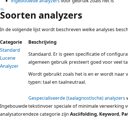
ingebouwde analyzers
voor gebruik zoals het is
Soorten analyzers
In de volgende lijst wordt beschreven welke analyses besch
Categorie
Beschrijving
Standard
Standaard. Er is geen specificatie of configura
Lucene
algemeen gebruik presteert goed voor veel tal
Analyzer
Wordt gebruikt zoals het is en er wordt naar 
typen: taal en taalneutraal.
Gespecialiseerde (taalagnostische) analyzers
w
Ingebouwde
tekstinvoer speciale of minimale verwerking v
analysatoren
deze categorie zijn
Asciifolding
,
Keyword
,
Pa