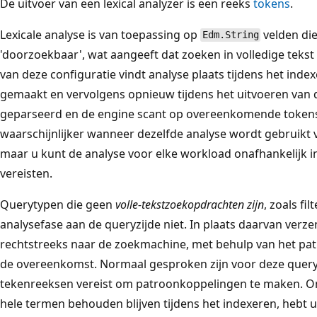
De uitvoer van een lexical analyzer is een reeks
tokens
.
Lexicale analyse is van toepassing op
velden die
Edm.String
'doorzoekbaar', wat aangeeft dat zoeken in volledige teks
van deze configuratie vindt analyse plaats tijdens het in
gemaakt en vervolgens opnieuw tijdens het uitvoeren van
geparseerd en de engine scant op overeenkomende tokens
waarschijnlijker wanneer dezelfde analyse wordt gebruikt v
maar u kunt de analyse voor elke workload onafhankelijk in
vereisten.
Querytypen die geen
volle-tekstzoekopdrachten zijn
, zoals fi
analysefase aan de queryzijde niet. In plaats daarvan verz
rechtstreeks naar de zoekmachine, met behulp van het patr
de overeenkomst. Normaal gesproken zijn voor deze quer
tekenreeksen vereist om patroonkoppelingen te maken. Om
hele termen behouden blijven tijdens het indexeren, hebt 