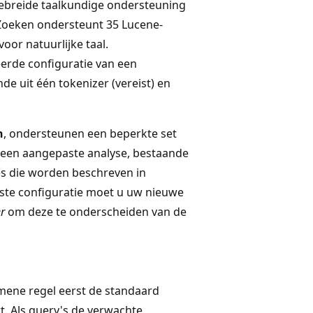
ebreide taalkundige ondersteuning
I Zoeken ondersteunt 35 Lucene-
oor natuurlijke taal.
eerde configuratie van een
e uit één tokenizer (vereist) en
n
, ondersteunen een beperkte set
 u een aangepaste analyse, bestaande
es die worden beschreven in
paste configuratie moet u uw nieuwe
r
om deze te onderscheiden van de
gemene regel eerst de standaard
t. Als query's de verwachte