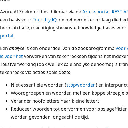
Azure AI Zoeken is beschikbaar via de
Azure-portal
,
REST AP
een basis voor
Foundry IQ
, de beheerde kennislaag die bed
herbruikbare, machtigingsbewuste knowledge bases voor 
portal
.
Een
analyse
is een onderdeel van de zoekprogramma
voor v
is voor het
verwerken van tekenreeksen tijdens het indexer
Tekstverwerking (ook wel lexicale analyse genoemd) is tran
tekenreeks via acties zoals deze:
Niet-essentiële woorden (
stopwoorden
) en interpunc
Woordgroepen en woorden met een koppelstreepje op
Verander hoofdletters naar kleine letters
Reduceer woorden tot oervormen voor opslagefficië
worden gevonden, ongeacht de tijd.