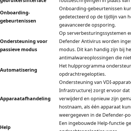
gebruikersinterface
foutbeschrijvingen in plaats van 
Onboarding-gebeurtenissen ku
Onboarding-
gedetecteerd op de tijdlijn van 
gebeurtenissen
geavanceerde opsporing.
Op serverbesturingssystemen e
Ondersteuning voor
Defender Antivirus worden inge
passieve modus
modus. Dit kan handig zijn bij h
antimalwareoplossingen die niet 
Het hulpprogramma ondersteunt
Automatisering
opdrachtregelopties.
Ondersteuning van VDI-apparate
Infrastructure) zorgt ervoor dat
Apparaatafhandeling
verwijderd en opnieuw zijn gem
hostnaam, als één apparaat ku
weergegeven in de Defender-por
Een ingebouwde Help-functie gee
Help