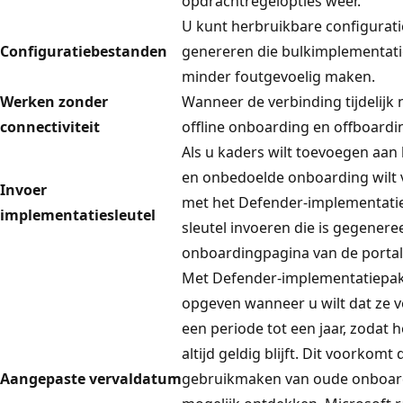
opdrachtregelopties weer.
U kunt herbruikbare configurat
Configuratiebestanden
genereren die bulkimplementatie
minder foutgevoelig maken.
Werken zonder
Wanneer de verbinding tijdelijk n
connectiviteit
offline onboarding en offboardi
Als u kaders wilt toevoegen aa
en onbedoelde onboarding wilt
Invoer
met het Defender-implementat
implementatiesleutel
sleutel invoeren die is gegenere
onboardingpagina van de portal
Met Defender-implementatiepak
opgeven wanneer u wilt dat ze 
een periode tot een jaar, zodat h
altijd geldig blijft. Dit voorkom
Aangepaste vervaldatum
gebruikmaken van oude onboard