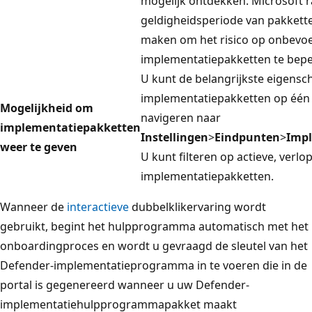
mogelijk ontdekken. Microsoft r
geldigheidsperiode van pakkette
maken om het risico op onbevo
implementatiepakketten te bepe
U kunt de belangrijkste eigens
implementatiepakketten op één 
Mogelijkheid om
navigeren naar
implementatiepakketten
Instellingen
>
Eindpunten
>
Impl
weer te geven
U kunt filteren op actieve, verl
implementatiepakketten.
Wanneer de
interactieve
dubbelklikervaring wordt
gebruikt, begint het hulpprogramma automatisch met het
onboardingproces en wordt u gevraagd de sleutel van het
Defender-implementatieprogramma in te voeren die in de
portal is gegenereerd wanneer u uw Defender-
implementatiehulpprogrammapakket maakt