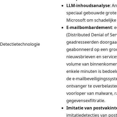
LLM-inhoudsanalyse
: A
speciaal gebouwde grote
Microsoft om schadelijke 
E-mailbombardement
: 
(Distributed Denial of Se
geadresseerden doorga
Detectietechnologie
geabonneerd op een groot
nieuwsbrieven en service
volume van binnenkomen
enkele minuten is bedoel
de e-mailbeveiligingssys
ontvanger te overbelaste
voorloper van malware, 
gegevensexfiltratie.
Imitatie van postvakinte
imitatiedetecties van pos