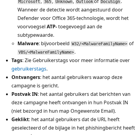
,
,
,
of
.
Microsoft
365
Unknown
Outlook
DocuSign
Wanneer de detectie wordt aangestuurd door
Defender voor Office 365-technologie, wordt het
voorvoegsel
ATP-
toegevoegd aan de
subtypewaarde.
Malware
: bijvoorbeeld
of
W32/<MalwareFamilyName>
.
VBS/<MalwareFamilyName>
Tags
: Zie Gebruikerstags voor meer informatie over
gebruikerstags
.
Ontvangers
: het aantal gebruikers waarop deze
campagne is gericht.
Postvak IN
: het aantal gebruikers dat berichten van
deze campagne heeft ontvangen in hun Postvak IN
(niet bezorgd in hun map Ongewenste Email).
Geklikt
: het aantal gebruikers dat de URL heeft
geselecteerd of de bijlage in het phishingbericht heeft