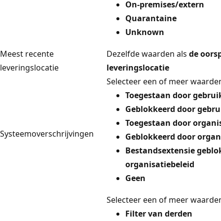
On-premises/extern
Quarantaine
Unknown
Meest recente
Dezelfde waarden als
de oors
leveringslocatie
leveringslocatie
Selecteer een of meer waarden
Toegestaan door gebrui
Geblokkeerd door gebru
Toegestaan door organis
Systeemoverschrijvingen
Geblokkeerd door organi
Bestandsextensie geblo
organisatiebeleid
Geen
Selecteer een of meer waarden
Filter van derden