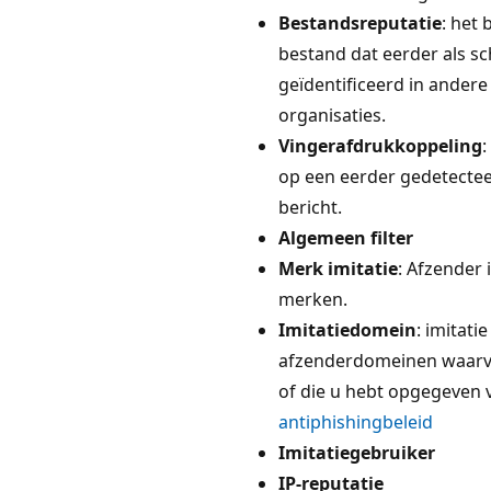
Bestandsreputatie
: het 
bestand dat eerder als sch
geïdentificeerd in andere
organisaties.
Vingerafdrukkoppeling
:
op een eerder gedetectee
bericht.
Algemeen filter
Merk imitatie
: Afzender 
merken.
Imitatiedomein
: imitati
afzenderdomeinen waarv
of die u hebt opgegeven v
antiphishingbeleid
Imitatiegebruiker
IP-reputatie