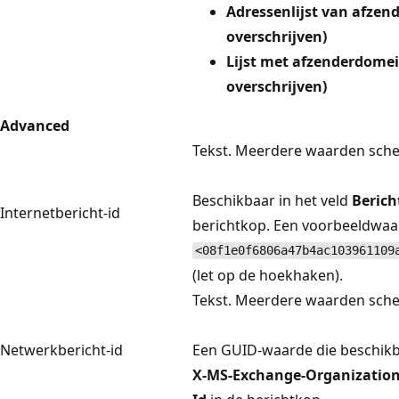
Adressenlijst van afzend
overschrijven)
Lijst met afzenderdome
overschrijven)
Advanced
Tekst. Meerdere waarden sch
Beschikbaar in het veld
Berich
Internetbericht-id
berichtkop. Een voorbeeldwaa
<08f1e0f6806a47b4ac103961109
(let op de hoekhaken).
Tekst. Meerdere waarden sch
Netwerkbericht-id
Een GUID-waarde die beschikba
X-MS-Exchange-Organizatio