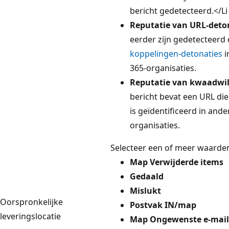
bericht gedetecteerd.</Li
Reputatie van URL-deto
eerder zijn gedetecteerd
koppelingen-detonaties
i
365-organisaties.
Reputatie van kwaadwi
bericht bevat een URL die
is geïdentificeerd in and
organisaties.
Selecteer een of meer waarden
Map Verwijderde items
Gedaald
Mislukt
Oorspronkelijke
Postvak IN/map
leveringslocatie
Map Ongewenste e-mail