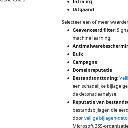
Intra-irg
Uitgaand
Selecteer een of meer waarden
Geavanceerd filter
: Sign
machine learning.
Antimalwarebeschermi
Bulk
Campagne
Domeinreputatie
Bestandsonttoning
:
Veil
een schadelijke bijlage g
de detonatieanalyse.
Reputatie van bestands
bestandsbijlagen die eerd
door
veilige bijlagen-det
Microsoft 365-organisatie