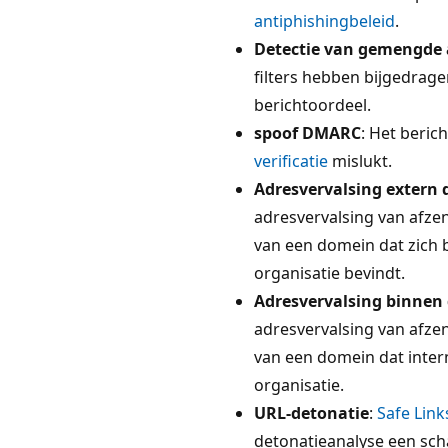
antiphishingbeleid
.
Detectie van gemengde 
filters hebben bijgedrage
berichtoordeel.
spoof DMARC
: Het beric
verificatie
mislukt.
Adresvervalsing extern
adresvervalsing van afze
van een domein dat zich 
organisatie bevindt.
Adresvervalsing binnen 
adresvervalsing van afze
van een domein dat inter
organisatie.
URL-detonatie
:
Safe Link
detonatieanalyse een scha