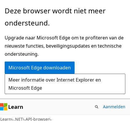
Naar
Naar
Deze browser wordt niet meer
hoofdinhoud
navigatie
ondersteund.
gaan
op
de
Upgrade naar Microsoft Edge om te profiteren van de
pagina
nieuwste functies, beveiligingsupdates en technische
gaan
ondersteuning.
Microsoft Edge downloaden
Meer informatie over Internet Explorer en
Microsoft Edge
Learn
Aanmelden
C#
Learn
.NET
API-browser