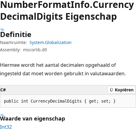
Number
Format
Info.
Currency
Decimal
Digits Eigenschap
Definitie
Naamruimte:
System.Globalization
Assembly:
mscorlib.dll
Hiermee wordt het aantal decimalen opgehaald of
ingesteld dat moet worden gebruikt in valutawaarden.
C#
Kopiëren
public int CurrencyDecimalDigits { get; set; }
Waarde van eigenschap
Int32