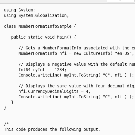
using System;

using System.Globalization;

class NumberFormatInfoSample {

   public static void Main() {

      // Gets a NumberFormatInfo associated with the en
      NumberFormatInfo nfi = new CultureInfo( "en-US", 
      // Displays a negative value with the default num
      Int64 myInt = -1234;

      Console.WriteLine( myInt.ToString( "C", nfi ) );

      // Displays the same value with four decimal digi
      nfi.CurrencyDecimalDigits = 4;

      Console.WriteLine( myInt.ToString( "C", nfi ) );

   }

}

/*

This code produces the following output.
