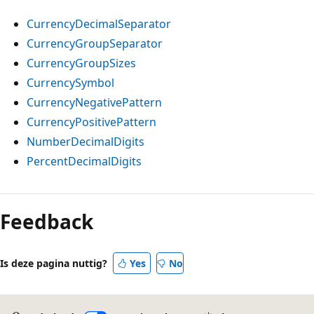
CurrencyDecimalSeparator
CurrencyGroupSeparator
CurrencyGroupSizes
CurrencySymbol
CurrencyNegativePattern
CurrencyPositivePattern
NumberDecimalDigits
PercentDecimalDigits
Leesmodus
uitgeschakeld
Feedback
Is deze pagina nuttig?
Yes
No