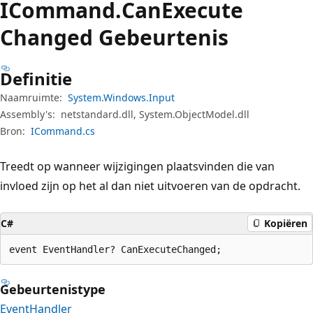
ICommand.
Can
Execute
Changed Gebeurtenis
Definitie
Naamruimte:
System.Windows.Input
Assembly's:
netstandard.dll, System.ObjectModel.dll
Bron:
ICommand.cs
Treedt op wanneer wijzigingen plaatsvinden die van
invloed zijn op het al dan niet uitvoeren van de opdracht.
C#
Kopiëren
event EventHandler? CanExecuteChanged;
Gebeurtenistype
EventHandler