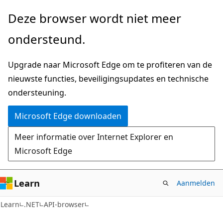
Naar
Naar
Deze browser wordt niet meer
hoofdinhoud
navigatie
ondersteund.
gaan
op
de
Upgrade naar Microsoft Edge om te profiteren van de
pagina
nieuwste functies, beveiligingsupdates en technische
gaan
ondersteuning.
Microsoft Edge downloaden
Meer informatie over Internet Explorer en
Microsoft Edge
Learn
Aanmelden
C#
Learn
.NET
API-browser