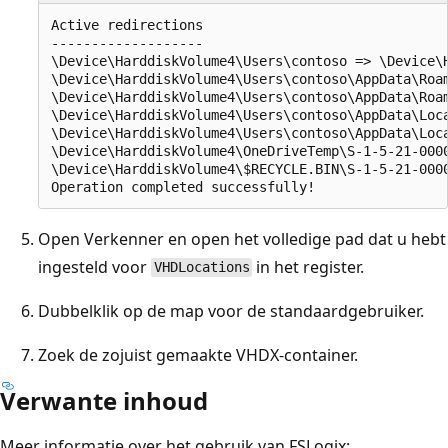
Active redirections

-------------------

\Device\HarddiskVolume4\Users\contoso => \Device\H
\Device\HarddiskVolume4\Users\contoso\AppData\Roa
\Device\HarddiskVolume4\Users\contoso\AppData\Roa
\Device\HarddiskVolume4\Users\contoso\AppData\Loc
\Device\HarddiskVolume4\Users\contoso\AppData\Loc
\Device\HarddiskVolume4\OneDriveTemp\S-1-5-21-0000
\Device\HarddiskVolume4\$RECYCLE.BIN\S-1-5-21-0000
Open Verkenner en open het volledige pad dat u hebt
ingesteld voor
in het register.
VHDLocations
Dubbelklik op de map voor de standaardgebruiker.
Zoek de zojuist gemaakte VHDX-container.
Verwante inhoud
Meer informatie over het gebruik van FSLogix: