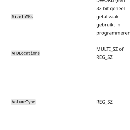
DWORD (een
32-bit geheel
getal vaak
SizeInMBs
gebruikt in
programmeren
MULTI_SZ of
VHDLocations
REG_SZ
REG_SZ
VolumeType