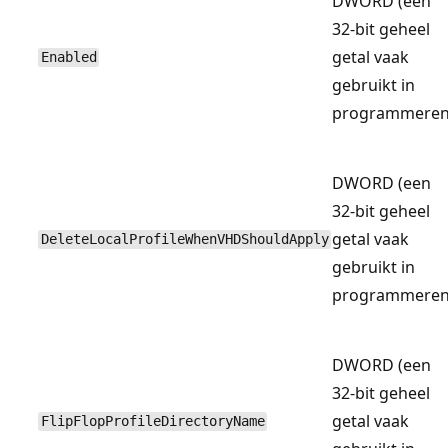
DWORD (een
32-bit geheel
getal vaak
Enabled
gebruikt in
programmeren
DWORD (een
32-bit geheel
getal vaak
DeleteLocalProfileWhenVHDShouldApply
gebruikt in
programmeren
DWORD (een
32-bit geheel
getal vaak
FlipFlopProfileDirectoryName