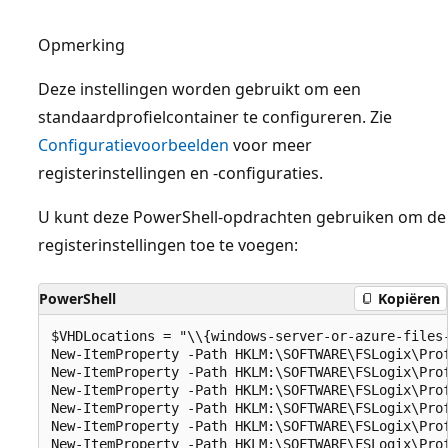
Opmerking
Deze instellingen worden gebruikt om een
standaardprofielcontainer te configureren. Zie
Configuratievoorbeelden
voor meer
registerinstellingen en -configuraties.
U kunt deze PowerShell-opdrachten gebruiken om de
registerinstellingen toe te voegen:
PowerShell
Kopiëren
$VHDLocations = "\\{windows-server-or-azure-files-
New-ItemProperty -Path HKLM:\SOFTWARE\FSLogix\Prof
New-ItemProperty -Path HKLM:\SOFTWARE\FSLogix\Pro
New-ItemProperty -Path HKLM:\SOFTWARE\FSLogix\Prof
New-ItemProperty -Path HKLM:\SOFTWARE\FSLogix\Prof
New-ItemProperty -Path HKLM:\SOFTWARE\FSLogix\Prof
New-ItemProperty -Path HKLM:\SOFTWARE\FSLogix\Prof