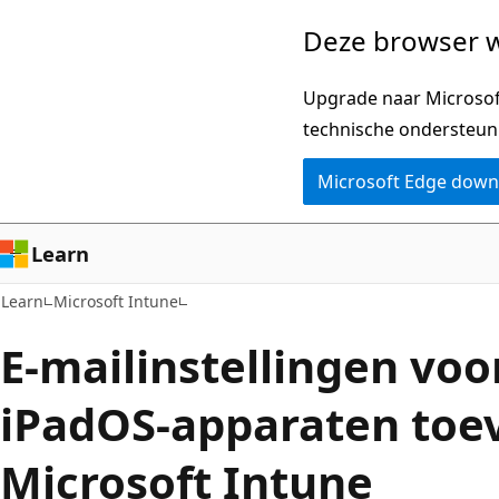
Naar
Deze browser w
hoofdinhoud
gaan
Upgrade naar Microsoft
technische ondersteun
Microsoft Edge dow
Learn
Learn
Microsoft Intune
E-mailinstellingen voo
iPadOS-apparaten toe
Microsoft Intune