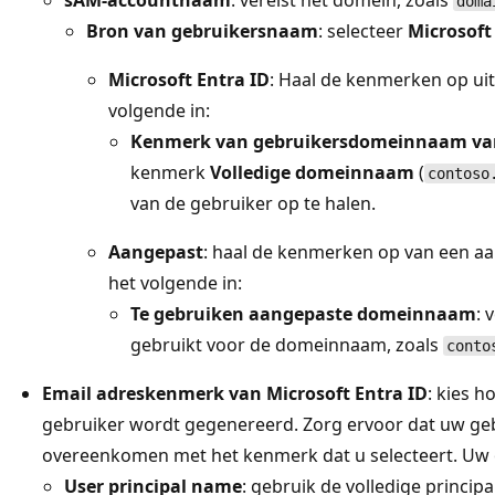
sAM-accountnaam
: vereist het domein, zoals
doma
Bron van gebruikersnaam
: selecteer
Microsoft
Microsoft Entra ID
: Haal de kenmerken op uit
volgende in:
Kenmerk van gebruikersdomeinnaam van 
kenmerk
Volledige domeinnaam
(
contoso
van de gebruiker op te halen.
Aangepast
: haal de kenmerken op van een 
het volgende in:
Te gebruiken aangepaste domeinnaam
: 
gebruikt voor de domeinnaam, zoals
conto
Email adreskenmerk van Microsoft Entra ID
: kies h
gebruiker wordt gegenereerd. Zorg ervoor dat uw ge
overeenkomen met het kenmerk dat u selecteert. Uw 
User principal name
: gebruik de volledige princip