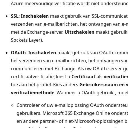
Azure meervoudige verificatie wordt niet ondersteund
SSL
:
Inschakelen
maakt gebruik van SSL-communicatie 
verzenden van e-mailberichten, het ontvangen van e
met de Exchange-server.
Uitschakelen
maakt gebruik 
Sockets Layer).
OAuth
:
Inschakelen
maakt gebruik van OAuth-commun
het verzenden van e-mailberichten, het ontvangen van
communiceren met Exchange. Als uw OAuth-server g
certificaatverificatie, kiest u
Certificaat
als
verificati
toe aan het profiel. Kies anders
Gebruikersnaam en 
verificatiemethode
. Wanneer u OAuth gebruikt, moet
Controleer of uw e-mailoplossing OAuth ondersteunt
gebruikers. Microsoft 365 Exchange Online onder
en andere partner- of niet-Microsoft-oplossingen 