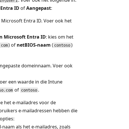
. Voer ook het volgende in:
in\user1
 Entra ID
of
Aangepast
:
 Microsoft Entra ID. Voer ook het
Microsoft Entra ID
: kies om het
) of
netBIOS-naam
(
)
.com
contoso
aangepaste domeinnaam. Voer ook
voer een waarde in die Intune
of
.
so.com
contoso
oe het e-mailadres voor de
bruikers e-mailadressen hebben die
opties:
al-naam als het e-mailadres, zoals