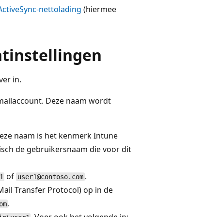
ctiveSync-nettolading
(hiermee
tinstellingen
er in.
-mailaccount. Deze naam wordt
deze naam is het kenmerk Intune
misch de gebruikersnaam die voor dit
of
.
1
user1@contoso.com
ail Transfer Protocol) op in de
.
om