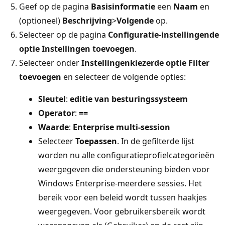
Geef op de pagina
Basisinformatie
een
Naam
en
(optioneel)
Beschrijving
>
Volgende
op.
Selecteer op de pagina
Configuratie-instellingen
de
optie Instellingen toevoegen
.
Selecteer onder
Instellingenkiezer
de optie Filter
toevoegen
en selecteer de volgende opties:
Sleutel
:
editie van besturingssysteem
Operator
:
==
Waarde
:
Enterprise multi-session
Selecteer
Toepassen
. In de gefilterde lijst
worden nu alle configuratieprofielcategorieën
weergegeven die ondersteuning bieden voor
Windows Enterprise-meerdere sessies. Het
bereik voor een beleid wordt tussen haakjes
weergegeven. Voor gebruikersbereik wordt