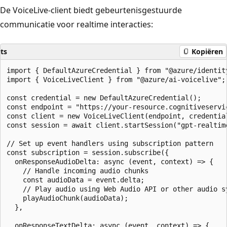
De VoiceLive-client biedt gebeurtenisgestuurde
communicatie voor realtime interacties:
ts
Kopiëren
import { DefaultAzureCredential } from "@azure/identity
import { VoiceLiveClient } from "@azure/ai-voicelive";

const credential = new DefaultAzureCredential();

const endpoint = "https://your-resource.cognitiveservic
const client = new VoiceLiveClient(endpoint, credential
const session = await client.startSession("gpt-realtime
// Set up event handlers using subscription pattern

const subscription = session.subscribe({

  onResponseAudioDelta: async (event, context) => {

    // Handle incoming audio chunks

    const audioData = event.delta;

    // Play audio using Web Audio API or other audio sy
    playAudioChunk(audioData);

  },

  onResponseTextDelta: async (event, context) => {
