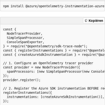
Kopiëren
const {

  NodeTracerProvider,

  SimpleSpanProcessor,

  ConsoleSpanExporter,

} = require("@opentelemetry/sdk-trace-node");

const { registerInstrumentations } = require("@opentele
const { createAzureSdkInstrumentation } = require("@az
// 1. Configure an OpenTelemetry tracer provider

const provider = new NodeTracerProvider({

  spanProcessors: [new SimpleSpanProcessor(new ConsoleS
});

provider.register();

// 2. Register the Azure SDK instrumentation BEFORE req
registerInstrumentations({

  instrumentations: [createAzureSdkInstrumentation()],

});
