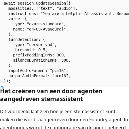
await session.updateSession({

  modalities: ["text", "audio"],

  instructions: "You are a helpful AI assistant. Respo
  voice: {

    type: "azure-standard",

    name: "en-US-AvaNeural",

  },

  turnDetection: {

    type: "server_vad",

    threshold: 0.5,

    prefixPaddingInMs: 300,

    silenceDurationInMs: 500,

  },

  inputAudioFormat: "pcm16",

  outputAudioFormat: "pcm16",

Het creëren van een door agenten
aangedreven stemassistent
Dit voorbeeld laat zien hoe je een stemassistent kunt
maken die wordt aangedreven door een Foundry-agent. In
agentmodus wordt de configuratie van de agent beheerd