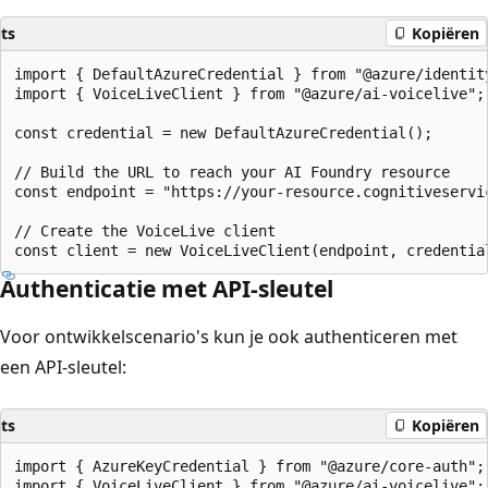
ts
Kopiëren
import { DefaultAzureCredential } from "@azure/identity
import { VoiceLiveClient } from "@azure/ai-voicelive";

const credential = new DefaultAzureCredential();

// Build the URL to reach your AI Foundry resource

const endpoint = "https://your-resource.cognitiveservic
// Create the VoiceLive client

Authenticatie met API-sleutel
Voor ontwikkelscenario's kun je ook authenticeren met
een API-sleutel:
ts
Kopiëren
import { AzureKeyCredential } from "@azure/core-auth";

import { VoiceLiveClient } from "@azure/ai-voicelive";
