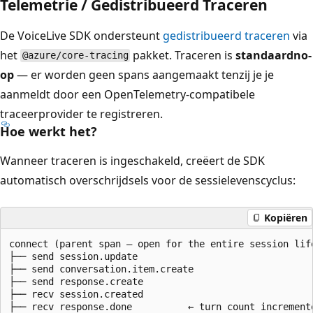
Telemetrie / Gedistribueerd Traceren
De VoiceLive SDK ondersteunt
gedistribueerd traceren
via
het
pakket. Traceren is
standaardno-
@azure/core-tracing
op
— er worden geen spans aangemaakt tenzij je je
aanmeldt door een OpenTelemetry-compatibele
traceerprovider te registreren.
Hoe werkt het?
Wanneer traceren is ingeschakeld, creëert de SDK
automatisch overschrijdsels voor de sessielevenscyclus:
Kopiëren
connect (parent span — open for the entire session life
├── send session.update

├── send conversation.item.create

├── send response.create

├── recv session.created

├── recv response.done          ← turn count incremente