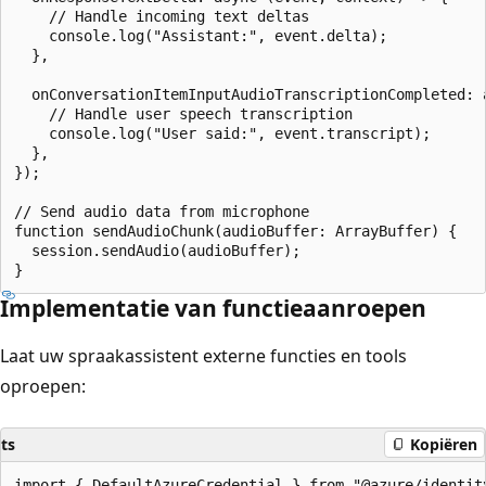
    // Handle incoming text deltas

    console.log("Assistant:", event.delta);

  },

  onConversationItemInputAudioTranscriptionCompleted: a
    // Handle user speech transcription

    console.log("User said:", event.transcript);

  },

});

// Send audio data from microphone

function sendAudioChunk(audioBuffer: ArrayBuffer) {

  session.sendAudio(audioBuffer);

Implementatie van functieaanroepen
Laat uw spraakassistent externe functies en tools
oproepen:
ts
Kopiëren
import { DefaultAzureCredential } from "@azure/identity