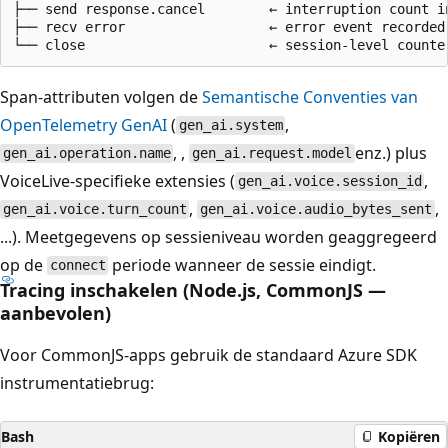
├── send response.cancel        ← interruption count in
├── recv error                  ← error event recorded

Span-attributen volgen de
Semantische Conventies van
OpenTelemetry GenAI
(
,
gen_ai.system
, ,
enz.) plus
gen_ai.operation.name
gen_ai.request.model
VoiceLive-specifieke extensies (
,
gen_ai.voice.session_id
,
,
gen_ai.voice.turn_count
gen_ai.voice.audio_bytes_sent
...). Meetgegevens op sessieniveau worden geaggregeerd
op de
periode wanneer de sessie eindigt.
connect
Tracing inschakelen (Node.js, CommonJS —
aanbevolen)
Voor CommonJS-apps gebruik de standaard Azure SDK
instrumentatiebrug:
Bash
Kopiëren