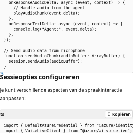
  onResponseAudioDelta: async (event, context) => {

    // Handle audio from the agent

    playAudioChunk(event.delta);

  },

  onResponseTextDelta: async (event, context) => {

    console.log("Agent:", event.delta);

  },

});

// Send audio data from microphone

function sendAudioChunk(audioBuffer: ArrayBuffer) {

  session.sendAudio(audioBuffer);

Sessieopties configureren
Je kunt verschillende aspecten van de spraakinteractie
aanpassen:
ts
Kopiëren
import { DefaultAzureCredential } from "@azure/identity
import { VoiceLiveClient } from "@azure/ai-voicelive";
