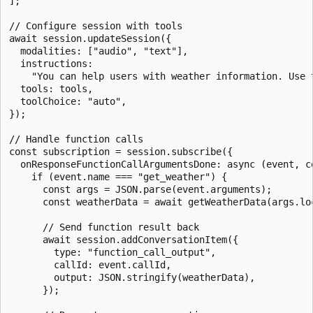
];

// Configure session with tools

await session.updateSession({

  modalities: ["audio", "text"],

  instructions:

    "You can help users with weather information. Use 
  tools: tools,

  toolChoice: "auto",

});

// Handle function calls

const subscription = session.subscribe({

  onResponseFunctionCallArgumentsDone: async (event, co
    if (event.name === "get_weather") {

      const args = JSON.parse(event.arguments);

      const weatherData = await getWeatherData(args.loc
      // Send function result back

      await session.addConversationItem({

        type: "function_call_output",

        callId: event.callId,

        output: JSON.stringify(weatherData),

      });
