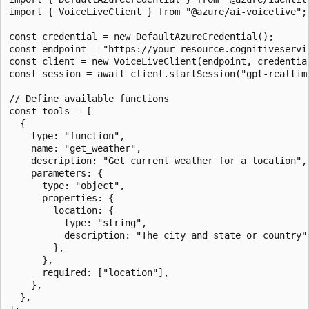
import { VoiceLiveClient } from "@azure/ai-voicelive";

const credential = new DefaultAzureCredential();

const endpoint = "https://your-resource.cognitiveservic
const client = new VoiceLiveClient(endpoint, credential
const session = await client.startSession("gpt-realtime
// Define available functions

const tools = [

  {

    type: "function",

    name: "get_weather",

    description: "Get current weather for a location",

    parameters: {

      type: "object",

      properties: {

        location: {

          type: "string",

          description: "The city and state or country",
        },

      },

      required: ["location"],

    },

  },
