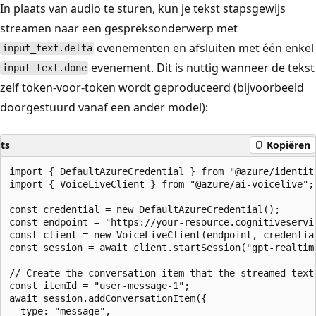
In plaats van audio te sturen, kun je tekst stapsgewijs
streamen naar een gespreksonderwerp met
evenementen en afsluiten met één enkel
input_text.delta
evenement. Dit is nuttig wanneer de tekst
input_text.done
zelf token-voor-token wordt geproduceerd (bijvoorbeeld
doorgestuurd vanaf een ander model):
ts
Kopiëren
import { DefaultAzureCredential } from "@azure/identity
import { VoiceLiveClient } from "@azure/ai-voicelive";

const credential = new DefaultAzureCredential();

const endpoint = "https://your-resource.cognitiveservic
const client = new VoiceLiveClient(endpoint, credential
const session = await client.startSession("gpt-realtime
// Create the conversation item that the streamed text 
const itemId = "user-message-1";

await session.addConversationItem({

  type: "message",
