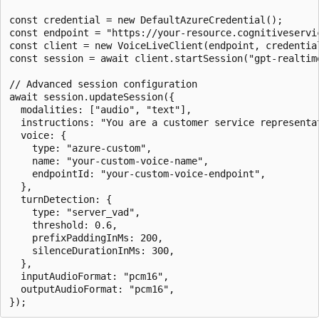
const credential = new DefaultAzureCredential();

const endpoint = "https://your-resource.cognitiveservic
const client = new VoiceLiveClient(endpoint, credential
const session = await client.startSession("gpt-realtime
// Advanced session configuration

await session.updateSession({

  modalities: ["audio", "text"],

  instructions: "You are a customer service representa
  voice: {

    type: "azure-custom",

    name: "your-custom-voice-name",

    endpointId: "your-custom-voice-endpoint",

  },

  turnDetection: {

    type: "server_vad",

    threshold: 0.6,

    prefixPaddingInMs: 200,

    silenceDurationInMs: 300,

  },

  inputAudioFormat: "pcm16",

  outputAudioFormat: "pcm16",
