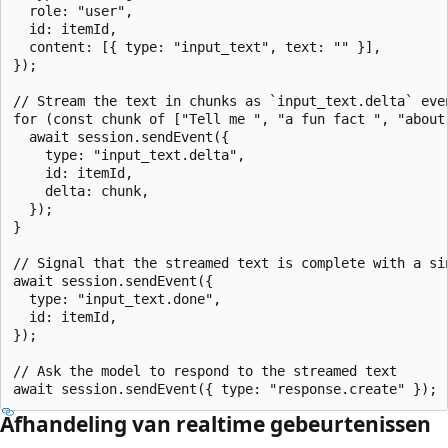
  role: "user",

  id: itemId,

  content: [{ type: "input_text", text: "" }],

});

// Stream the text in chunks as `input_text.delta` even
for (const chunk of ["Tell me ", "a fun fact ", "about 
  await session.sendEvent({

    type: "input_text.delta",

    id: itemId,

    delta: chunk,

  });

}

// Signal that the streamed text is complete with a sin
await session.sendEvent({

  type: "input_text.done",

  id: itemId,

});

// Ask the model to respond to the streamed text

Afhandeling van realtime gebeurtenissen