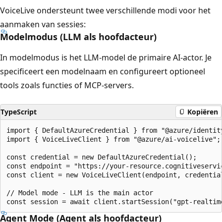
VoiceLive ondersteunt twee verschillende modi voor het
aanmaken van sessies:
Modelmodus (LLM als hoofdacteur)
In modelmodus is het LLM-model de primaire AI-actor. Je
specificeert een modelnaam en configureert optioneel
tools zoals functies of MCP-servers.
TypeScript
Kopiëren
import { DefaultAzureCredential } from "@azure/identity
import { VoiceLiveClient } from "@azure/ai-voicelive";

const credential = new DefaultAzureCredential();

const endpoint = "https://your-resource.cognitiveservic
const client = new VoiceLiveClient(endpoint, credential
// Model mode - LLM is the main actor

Agent Mode (Agent als hoofdacteur)