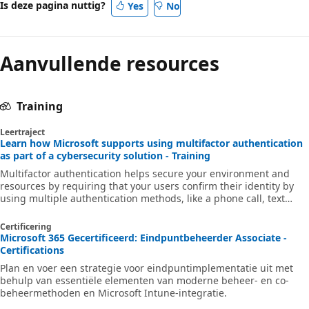
Is deze pagina nuttig?
Yes
No
Aanvullende resources
Training
Leertraject
Learn how Microsoft supports using multifactor authentication
as part of a cybersecurity solution - Training
Multifactor authentication helps secure your environment and
resources by requiring that your users confirm their identity by
using multiple authentication methods, like a phone call, text
message, mobile app notification, or one-time password. You can
use multifactor authentication both on-premises and in the cloud
Certificering
to add security for accessing Microsoft online services, remote
Microsoft 365 Gecertificeerd: Eindpuntbeheerder Associate -
access applications, and more. This learning path provides an
Certifications
overview of how to use multifactor authentication as part of a
Plan en voer een strategie voor eindpuntimplementatie uit met
cyber
behulp van essentiële elementen van moderne beheer- en co-
beheermethoden en Microsoft Intune-integratie.