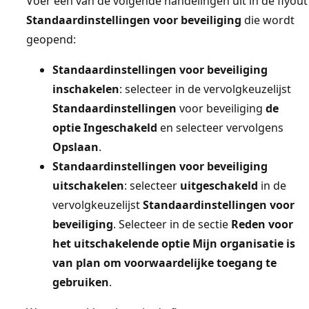
Voer een van de volgende handelingen uit in de flyout
Standaardinstellingen voor beveiliging
die wordt
geopend:
Standaardinstellingen voor beveiliging
inschakelen
: selecteer in de vervolgkeuzelijst
Standaardinstellingen
voor beveiliging
de
optie Ingeschakeld
en selecteer vervolgens
Opslaan
.
Standaardinstellingen voor beveiliging
uitschakelen
: selecteer
uitgeschakeld
in de
vervolgkeuzelijst
Standaardinstellingen voor
beveiliging
. Selecteer in de sectie
Reden voor
het uitschakelen
de optie Mijn organisatie is
van plan om voorwaardelijke toegang te
gebruiken
.